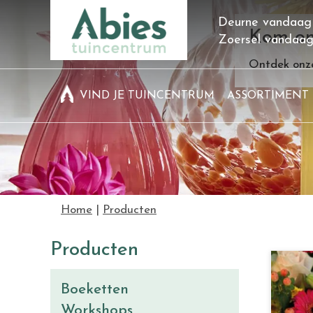
Ga
Deurne vandaag
naar
Kom on
Zoersel vandaa
content
Ontdek onze
VIND JE TUINCENTRUM
ASSORTIMENT
Home
Producten
Producten
Boeketten
Workshops