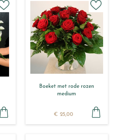
Boeket met rode rozen
medium
€
25
,
00