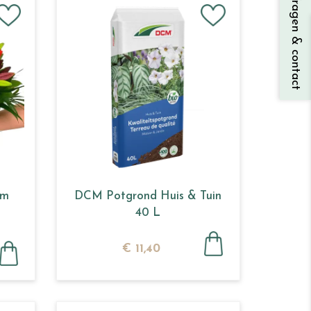
Vragen & contact
um
DCM Potgrond Huis & Tuin
40 L
€
11
,
40