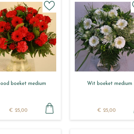
ood boeket medium
Wit boeket medium
€
25
,
00
€
25
,
00