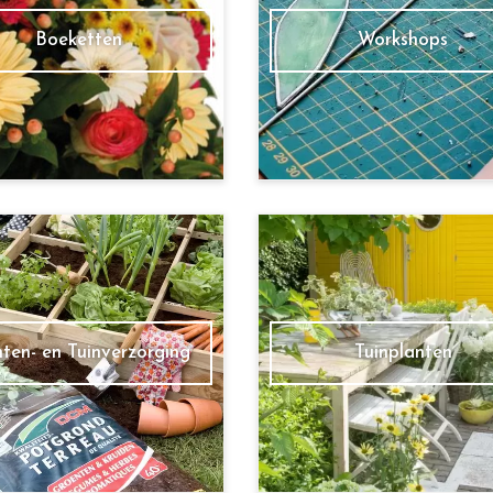
Boeketten
Workshops
nten- en Tuinverzorging
Tuinplanten