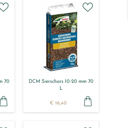
m 70
DCM Sierschors 10-20 mm 70
L
€
16
,
40