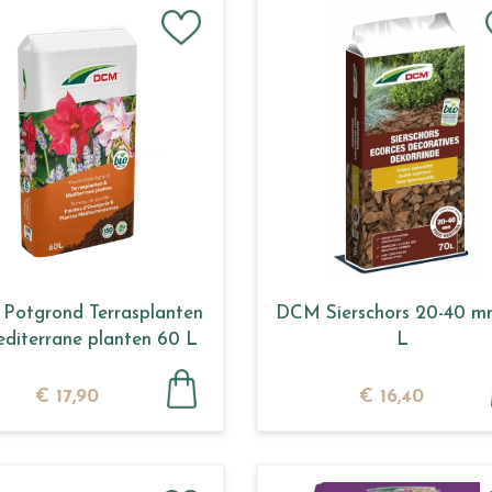
Potgrond Terrasplanten
DCM Sierschors 20-40 m
diterrane planten 60 L
L
€
17
,
90
€
16
,
40