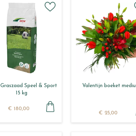
raszaad Speel & Sport
Valentijn boeket medi
15 kg
€
180
,
00
€
25
,
00