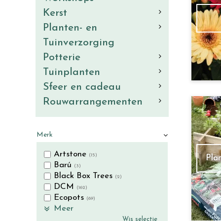
Kerst
Planten- en
Tuinverzorging
Potterie
Tuinplanten
Sfeer en cadeau
Rouwarrangementen
Merk
Artstone
(15)
Pla
Barú
(3)
Black Box Trees
(2)
DCM
(162)
Ecopots
(69)
Meer
Wis selectie