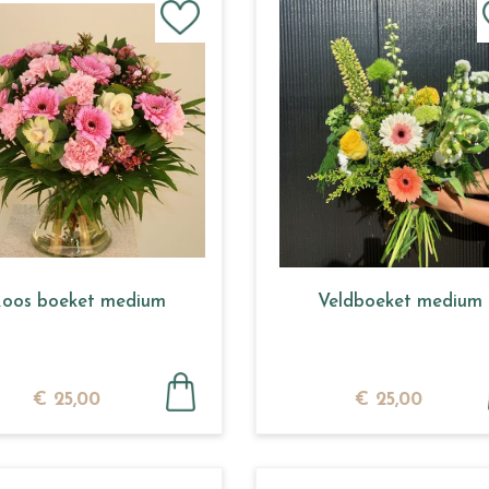
oos boeket medium
Veldboeket medium
€
25
,
00
€
25
,
00