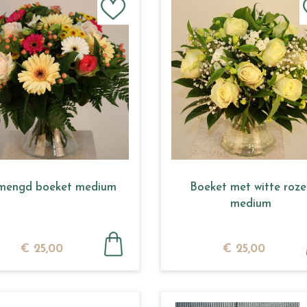
mengd boeket medium
Boeket met witte roze
medium
€
25
,
00
€
25
,
00