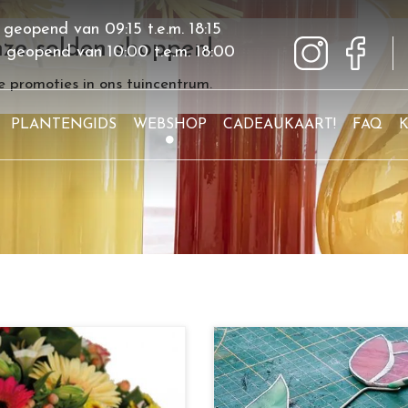
 geopend van
09:15
t.e.m.
18:15
ze solden shoppen!
g geopend van
10:00
t.e.m.
18:00
 promoties in ons tuincentrum.
PLANTENGIDS
WEBSHOP
CADEAUKAART!
FAQ