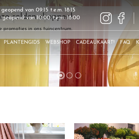
 geopend van
09:15
t.e.m.
18:15
ze solden shoppen!
g geopend van
10:00
t.e.m.
18:00
 promoties in ons tuincentrum.
PLANTENGIDS
WEBSHOP
CADEAUKAART!
FAQ