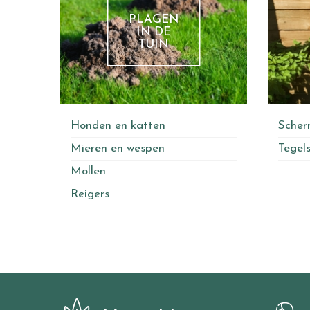
PLAGEN
IN DE
TUIN
Honden en katten
Sche
Mieren en wespen
Tegels
Mollen
Reigers