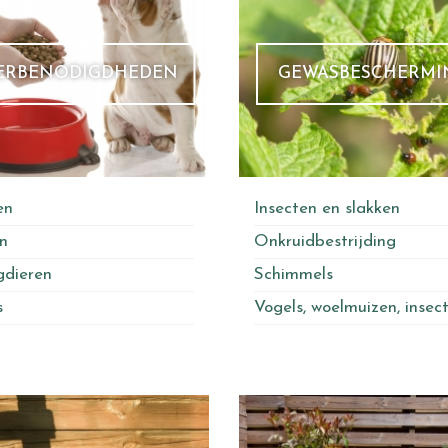
ERBENODIGDHEDEN
GEWASBESCHERMI
en
Insecten en slakken
n
Onkruidbestrijding
dieren
Schimmels
s
Vogels, woelmuizen, insec