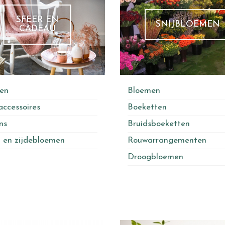
SFEER EN
SNIJBLOEMEN
CADEAU
en
Bloemen
ccessoires
Boeketten
ns
Bruidsboeketten
 en zijdebloemen
Rouwarrangementen
Droogbloemen