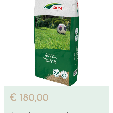
€
180
,
00