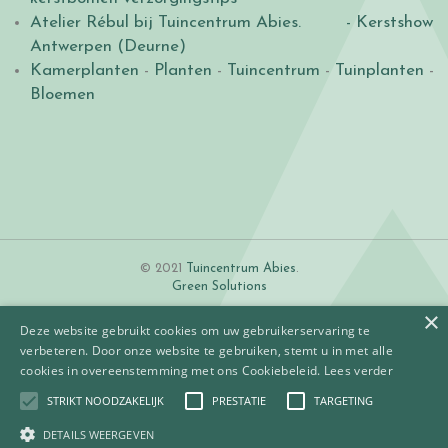
Atelier Rébul bij Tuincentrum Abies.
- Kerstshow
Antwerpen (Deurne)
Kamerplanten
-
Planten
-
Tuincentrum
-
Tuinplanten
-
Bloemen
© 2021
Tuincentrum Abies
.
Green Solutions
×
Deze website gebruikt cookies om uw gebruikerservaring te
verbeteren. Door onze website te gebruiken, stemt u in met alle
cookies in overeenstemming met ons Cookiebeleid.
Lees verder
STRIKT NOODZAKELIJK
PRESTATIE
TARGETING
Algemene voorwaarden
Betaalinformatie
DETAILS WEERGEVEN
Privacy policy