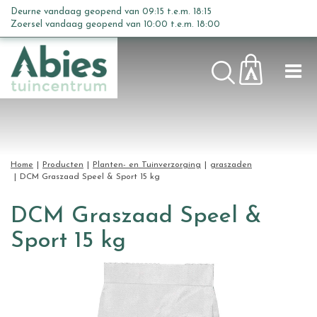
G
Deurne vandaag geopend van
09:15
t.e.m.
18:15
a
Zoersel vandaag geopend van
10:00
t.e.m.
18:00
n
a
a
r
c
o
n
t
Home
Producten
Planten- en Tuinverzorging
graszaden
e
DCM Graszaad Speel & Sport 15 kg
n
t
DCM Graszaad Speel &
Sport 15 kg