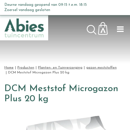
G
Deurne vandaag geopend van
09:15
t.e.m.
18:15
a
Zoersel vandaag gesloten
n
a
a
r
c
o
n
t
Home
Producten
Planten- en Tuinverzorging
gazon meststoffen
e
DCM Meststof Microgazon Plus 20 kg
n
t
DCM Meststof Microgazon
Plus 20 kg