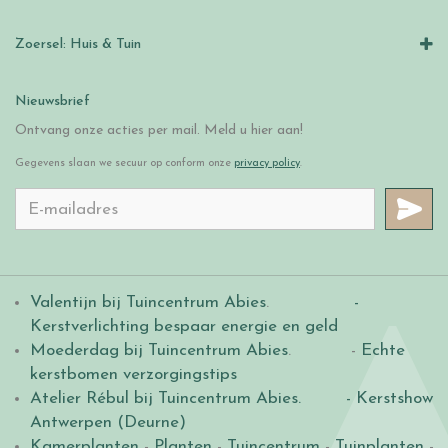
Zoersel: Huis & Tuin
Nieuwsbrief
Ontvang onze acties per mail. Meld u hier aan!
Gegevens slaan we secuur op conform onze
privacy policy
.
Valentijn bij Tuincentrum Abies
.
-
Kerstverlichting bespaar energie en geld
Moederdag bij Tuincentrum Abies
. -
Echte
kerstbomen verzorgingstips
Atelier Rébul bij Tuincentrum Abies.
- Kerstshow
Antwerpen (Deurne)
Kamerplanten
-
Planten
-
Tuincentrum
-
Tuinplanten
-