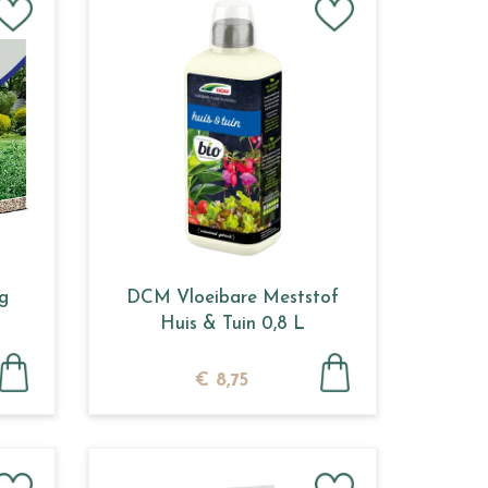
g
DCM Vloeibare Meststof
Huis & Tuin 0,8 L
€
8
,
75