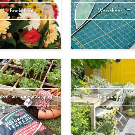
Boeketten
Workshops
nten- en Tuinverzorging
Tuinplanten