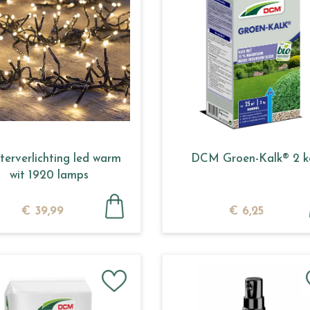
terverlichting led warm
DCM Groen-Kalk® 2 k
wit 1920 lamps
€
39
,
99
€
6
,
25