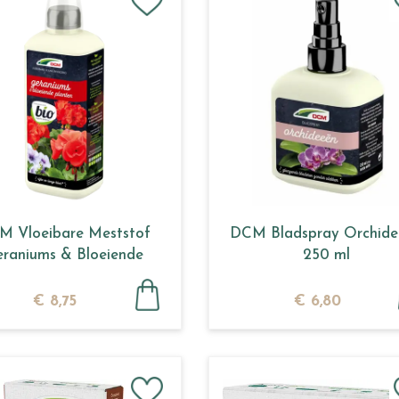
M Vloeibare Meststof
DCM Bladspray Orchide
raniums & Bloeiende
250 ml
Planten 0,8 L
€
8
,
75
€
6
,
80