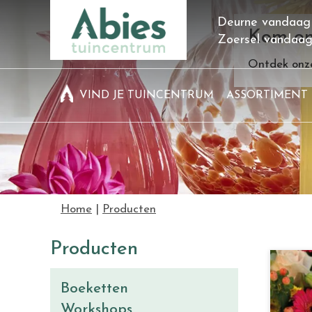
Ga
Deurne vandaag
naar
Kom on
Zoersel vandaa
content
Ontdek onze
VIND JE TUINCENTRUM
ASSORTIMENT
Home
Producten
Producten
Boeketten
Workshops