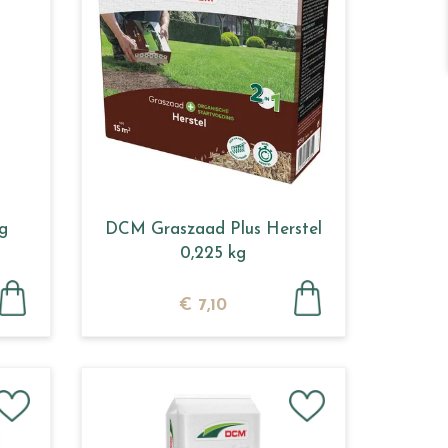
g
DCM Graszaad Plus Herstel
0,225 kg
€
7
,
10