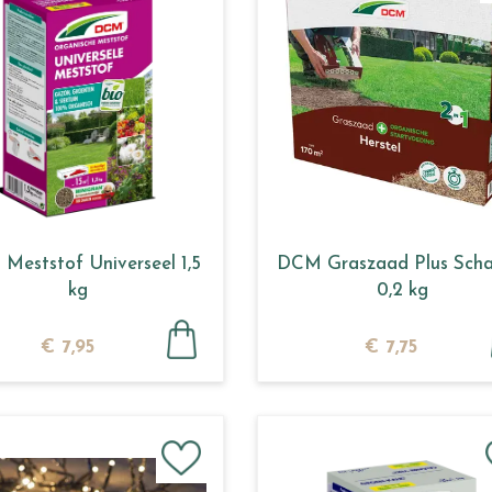
Meststof Universeel 1,5
DCM Graszaad Plus Sch
kg
0,2 kg
€
7
,
95
€
7
,
75