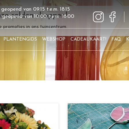
 geopend van
09:15
t.e.m.
18:15
ze solden shoppen!
g geopend van
10:00
t.e.m.
18:00
 promoties in ons tuincentrum.
PLANTENGIDS
WEBSHOP
CADEAUKAART!
FAQ