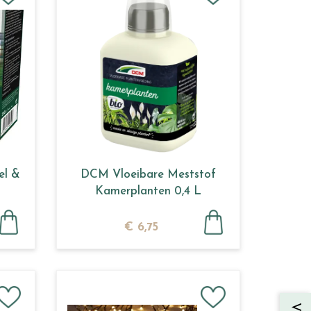
el &
DCM Vloeibare Meststof
Kamerplanten 0,4 L
€
6
,
75