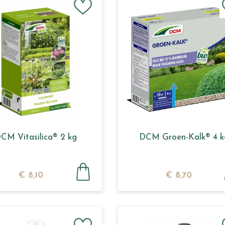
CM Vitasilica® 2 kg
DCM Groen-Kalk® 4 k
€
8
,
10
€
8
,
70