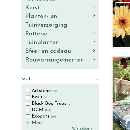
Kerst
Planten- en
Tuinverzorging
Potterie
Tuinplanten
Sfeer en cadeau
Rouwarrangementen
Merk
Artstone
(15)
Pla
Barú
(3)
Black Box Trees
(2)
DCM
(162)
Ecopots
(69)
Meer
Wis selectie