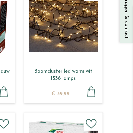
Vragen & contact
aduw
Boomcluster led warm wit
1536 lamps
€
39
,
99