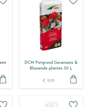
eën
DCM Potgrond Geraniums &
Bloeiende planten 30 L
€
9
,
95