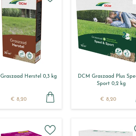
raszaad Herstel 0,3 kg
DCM Graszaad Plus Spe
Sport 0,2 kg
€
8
,
20
€
8
,
20