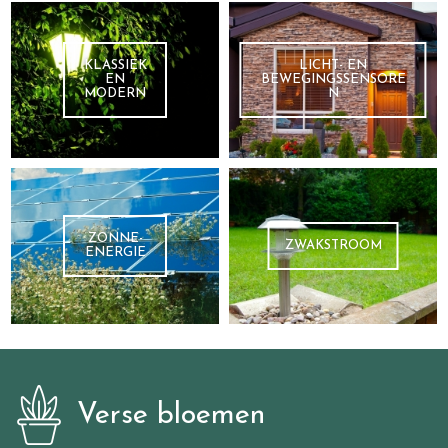
KLASSIEK
LICHT- EN
EN
BEWEGINGSSENSORE
MODERN
N
ZONNE-
ZWAKSTROOM
ENERGIE
Verse bloemen