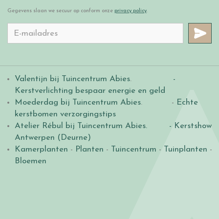
Gegevens slaan we secuur op conform onze
privacy policy
.
Valentijn bij Tuincentrum Abies
.
-
Kerstverlichting bespaar energie en geld
Moederdag bij Tuincentrum Abies
. -
Echte
kerstbomen verzorgingstips
Atelier Rébul bij Tuincentrum Abies.
- Kerstshow
Antwerpen (Deurne)
Kamerplanten
-
Planten
-
Tuincentrum
-
Tuinplanten
-
Bloemen