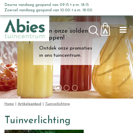
G
Deurne vandaag geopend van
09:15
t.e.m.
18:15
a
Zoersel vandaag geopend van
10:00
t.e.m.
18:00
n
a
Kom onze solden
a
shoppen!
r
c
Ontdek onze promoties
o
in ons tuincentrum.
n
t
e
n
t
Home
Artikelaanbod
Tuinverlichting
Tuinverlichting