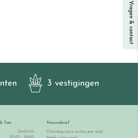
Vragen & contact
anten
3 vestigingen
& Tuin
Nieuwsbrief
Gesloten
Ontvang onze acties per mail.
10:00 - 18:00
Meld u hier aan!