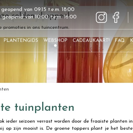
 geopend van
09:15
t.e.m.
18:00
ze solden shoppen!
g geopend van
10:00
t.e.m.
16:00
 promoties in ons tuincentrum.
PLANTENGIDS
WEBSHOP
CADEAUKAART!
FAQ
nten
te tuinplanten
ok ieder seizoen verrast worden door de fraaiste planten in
hij op zijn mooist is. De groene toppers plant je het best