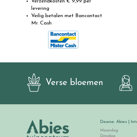
Verzendkosten € 9,99 per
levering
Veilig betalen met Bancontact
Mr. Cash
Verse bloemen
Deurne: Abies | Int
Maandag
Dinsdag