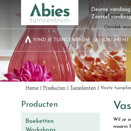
Ga
Deurne vandaag
naar
Kom on
Zoersel vandaa
content
Ontdek onze
VIND JE TUINCENTRUM
ASSORTIMENT
Home
Producten
Tuinplanten
Vaste tuinpla
Producten
Vas
Wil je o
Boeketten
waarin 
Workshops