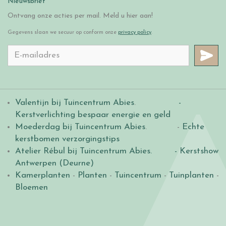
Nieuwsbrief
Ontvang onze acties per mail. Meld u hier aan!
Gegevens slaan we secuur op conform onze
privacy policy
.
Valentijn bij Tuincentrum Abies
.
-
Kerstverlichting bespaar energie en geld
Moederdag bij Tuincentrum Abies
. -
Echte
kerstbomen verzorgingstips
Atelier Rébul bij Tuincentrum Abies.
- Kerstshow
Antwerpen (Deurne)
Kamerplanten
-
Planten
-
Tuincentrum
-
Tuinplanten
-
Bloemen