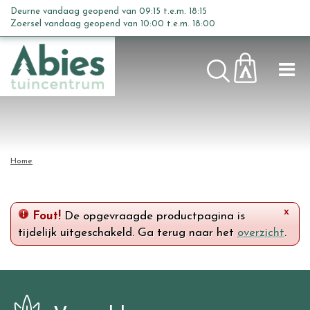
G
Deurne vandaag geopend van
09:15
t.e.m.
18:15
a
Zoersel vandaag geopend van
10:00
t.e.m.
18:00
n
a
a
r
c
o
n
t
Home
e
n
t
x
Fout!
De opgevraagde productpagina is
tijdelijk uitgeschakeld. Ga terug naar het
overzicht
.