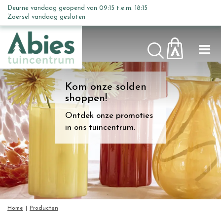
G
Deurne vandaag geopend van
09:15
t.e.m.
18:15
a
Zoersel vandaag gesloten
n
a
a
r
c
Kom onze solden
o
shoppen!
n
t
Ontdek onze promoties
e
in ons tuincentrum.
n
t
Home
Producten