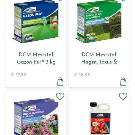
DCM Meststof
DCM Meststof
Gazon Pur® 3 kg
Hagen, Taxus &
Coniferen 3 kg
€
17
,
50
€
18
,
95