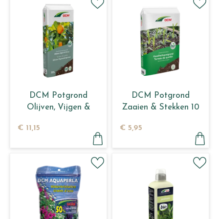
DCM Potgrond
DCM Potgrond
Olijven, Vijgen &
Zaaien & Stekken 10
Citrus 30 L
L
€
11
,
15
€
5
,
95