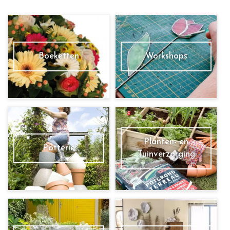
Boeketten
Workshops
Planten- en
Potterie
Tuinverzorging