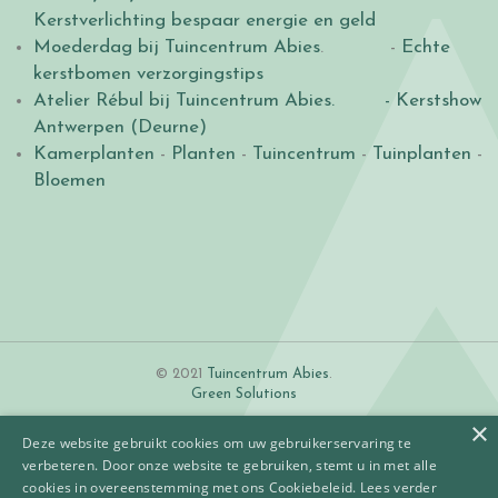
Kerstverlichting bespaar energie en geld
Moederdag bij Tuincentrum Abies
. -
Echte
kerstbomen verzorgingstips
Atelier Rébul bij Tuincentrum Abies.
- Kerstshow
Antwerpen (Deurne)
Kamerplanten
-
Planten
-
Tuincentrum
-
Tuinplanten
-
Bloemen
© 2021
Tuincentrum Abies
.
Green Solutions
×
Deze website gebruikt cookies om uw gebruikerservaring te
verbeteren. Door onze website te gebruiken, stemt u in met alle
cookies in overeenstemming met ons Cookiebeleid.
Lees verder