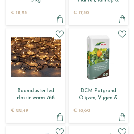
3 kg
Planten, Klimop &
Bodembedekkers 3 kg
€
18
,
95
€
17
,
50
Boomcluster led
DCM Potgrond
classic warm 768
Olijven, Vijgen &
lamps
Citrus 60 L
€
22
,
49
€
18
,
60