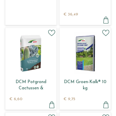
€
36
,
49
DCM Potgrond
DCM Groen-Kalk® 10
Cactussen &
kg
Vetplanten 10 L
€
6
,
60
€
9
,
75