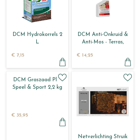
DCM Hydrokorrels 2
DCM Anti-Onkruid &
L
Anti-Mos - Terras,
Oprit en Paden 750
€
7
,
15
€
14
,
25
ml
DCM Graszaad Plus
Speel & Sport 2,2 kg
€
35
,
95
Netverlichting Struik