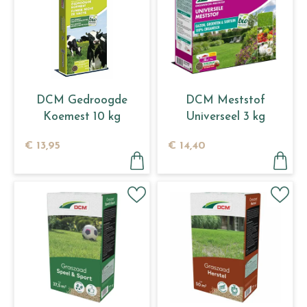
DCM Gedroogde
DCM Meststof
Koemest 10 kg
Universeel 3 kg
€
13
,
95
€
14
,
40