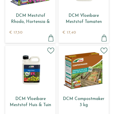
DCM Meststof
DCM Vloeibare
Rhodo, Hortensia &
Meststof Tomaten
Azalea 3 kg
2,5 L
€
17
,
50
€
17
,
40
DCM Vloeibare
DCM Compostmaker
Meststof Huis & Tuin
3 kg
2,5 L