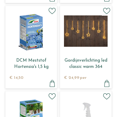
DCM Meststof
Gordijnverlichting led
Hortensia's 1,5 kg
classic warm 364
lamps
€
14
,
50
€
24
,
99
per