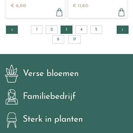
Mediterrane Planten
€
6
,
00
€
11
,
60
1,5 kg
1
2
3
4
5
6
17
Verse bloemen
Familiebedrijf
Sterk in planten