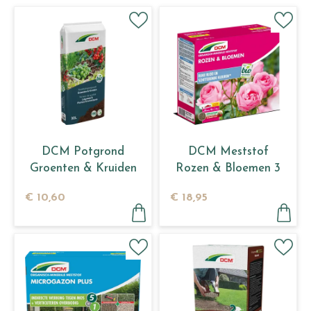
DCM Potgrond
DCM Meststof
Groenten & Kruiden
Rozen & Bloemen 3
30 L
kg
€
10
,
60
€
18
,
95