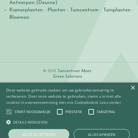
Antwerpen (Deurne)
Kamerplanten
-
Planten
-
Tuincentrum
-
Tuinplanten
-
Bloemen
© 2021
Tuincentrum Abies
.
Green Solutions
×
Deze website gebruikt cookies om uw gebruikerservaring te
verbeteren. Door onze website te gebruiken, stemt u in met alle
cookies in overeenstemming met ons Cookiebeleid.
Lees verder
STRIKT NOODZAKELIJK
PRESTATIE
TARGETING
Algemene voorwaarden
Betaalinformatie
DETAILS WEERGEVEN
Privacy policy
Contact
ALLES ACCEPTEREN
ALLES AFWIJZEN