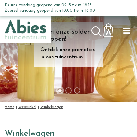
G
Deurne vandaag geopend van
09:15
t.e.m.
18:15
a
Zoersel vandaag geopend van
10:00
t.e.m.
18:00
n
a
Kom onze solden
a
shoppen!
r
c
Ontdek onze promoties
o
in ons tuincentrum.
n
t
e
n
t
Home
Webwinkel
Winkelwagen
Winkelwagen