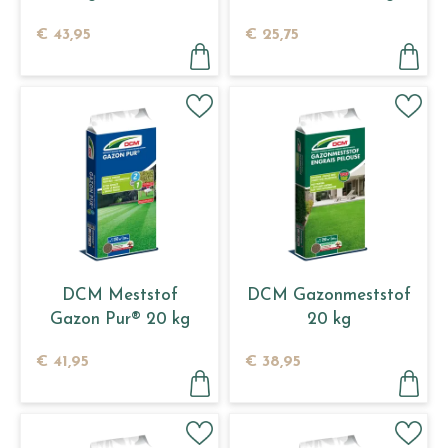
kg
€
43
,
95
€
25
,
75
DCM Meststof
DCM Gazonmeststof
Gazon Pur® 20 kg
20 kg
€
41
,
95
€
38
,
95