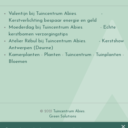
Valentijn bij Tuincentrum Abies
.
-
Kerstverlichting bespaar energie en geld
Moederdag bij Tuincentrum Abies
. -
Echte
kerstbomen verzorgingstips
Atelier Rébul bij Tuincentrum Abies.
- Kerstshow
Antwerpen (Deurne)
Kamerplanten
-
Planten
-
Tuincentrum
-
Tuinplanten
-
Bloemen
© 2021
Tuincentrum Abies
.
Green Solutions
×