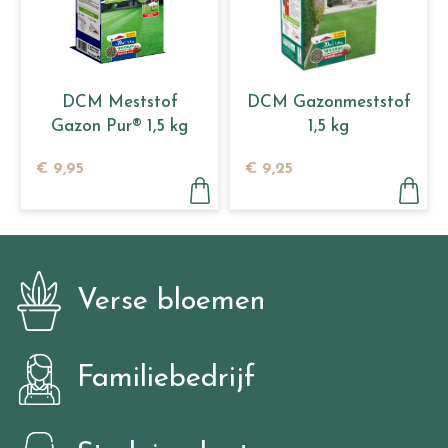
DCM Meststof
DCM Gazonmeststof
Gazon Pur® 1,5 kg
1,5 kg
€
9
,
95
€
9
,
25
Verse bloemen
Familiebedrijf