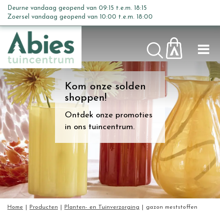
G
Deurne vandaag geopend van
09:15
t.e.m.
18:15
Planten- en Tuinverzorging
a
Zoersel vandaag geopend van
10:00
t.e.m.
18:00
n
a
a
r
c
Kom onze solden
o
shoppen!
n
t
Ontdek onze promoties
e
in ons tuincentrum.
n
t
Home
Producten
Planten- en Tuinverzorging
gazon meststoffen