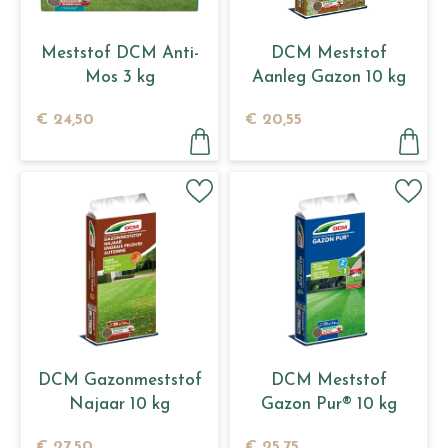
Meststof DCM Anti-
DCM Meststof
Mos 3 kg
Aanleg Gazon 10 kg
€
24
,
50
€
20
,
55
DCM Gazonmeststof
DCM Meststof
Najaar 10 kg
Gazon Pur® 10 kg
€
27
,
50
€
25
,
75