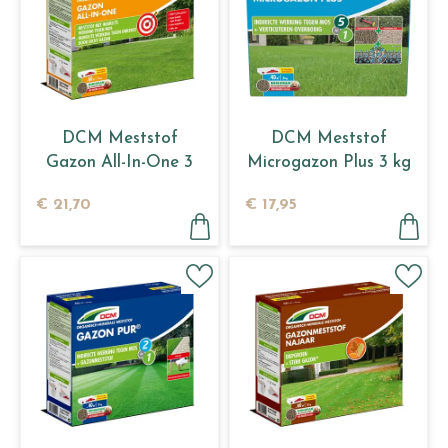
DCM Meststof
DCM Meststof
Gazon All-In-One 3
Microgazon Plus 3 kg
kg
€
21
,
70
€
17
,
95