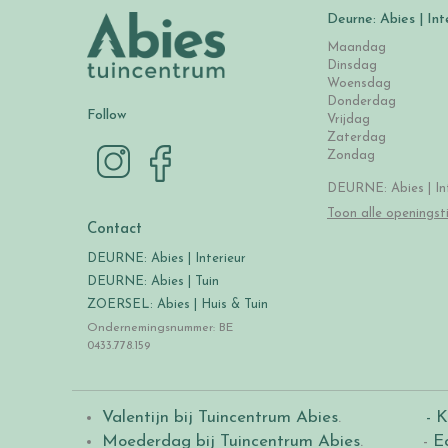
Deurne: Abies | Int
Maandag
Dinsdag
Woensdag
Donderdag
Follow
Vrijdag
Zaterdag
Zondag
DEURNE: Abies | Int
Toon alle openingst
Contact
DEURNE: Abies | Interieur
DEURNE: Abies | Tuin
ZOERSEL: Abies | Huis & Tuin
Ondernemingsnummer: BE
0433.778.159
Valentijn bij Tuincentrum Abies
.
- K
Moederdag bij Tuincentrum Abies
. -
E