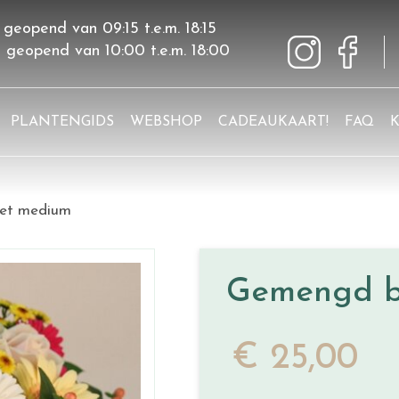
 geopend van
09:15
t.e.m.
18:15
g geopend van
10:00
t.e.m.
18:00
PLANTENGIDS
WEBSHOP
CADEAUKAART!
FAQ
et medium
Gemengd b
€
25
,
00