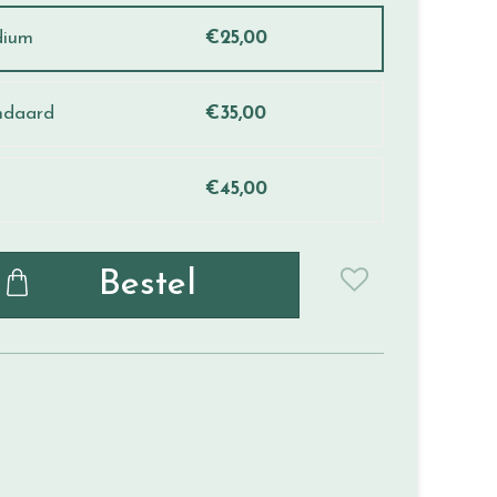
dium
€
25
,
00
ndaard
€
35
,
00
€
45
,
00