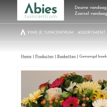
Ga
Deurne vandaag
naar
Zoersel vandaa
content
VIND JE TUINCENTRUM
ASSORTIMENT
Home
Producten
Boeketten
Gemengd boek