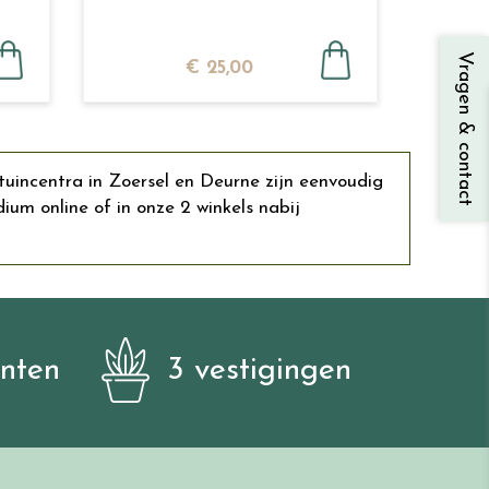
Vragen & contact
€
25
,
00
uincentra in Zoersel en Deurne zijn eenvoudig
 online of in onze 2 winkels nabij
anten
3 vestigingen