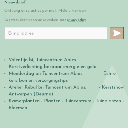
Nieuwsbrief
Ontvang onze acties per mail. Meld u hier aan!
Gegevens slaan we secuur op conform onze
privacy policy
.
Valentijn bij Tuincentrum Abies
.
-
Kerstverlichting bespaar energie en geld
Moederdag bij Tuincentrum Abies
. -
Echte
kerstbomen verzorgingstips
Atelier Rébul bij Tuincentrum Abies.
- Kerstshow
Antwerpen (Deurne)
Kamerplanten
-
Planten
-
Tuincentrum
-
Tuinplanten
-
Bloemen