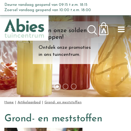
G
Deurne vandaag geopend van
09:15
t.e.m.
18:15
a
Zoersel vandaag geopend van
10:00
t.e.m.
18:00
n
a
Kom onze solden
a
shoppen!
r
c
Ontdek onze promoties
o
in ons tuincentrum.
n
t
e
n
t
Home
Artikelaanbod
Grond- en meststoffen
Grond- en meststoffen