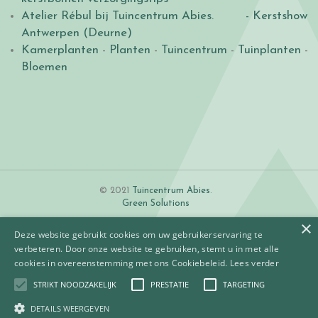
Atelier Rébul bij Tuincentrum Abies.
- Kerstshow
Antwerpen (Deurne)
Kamerplanten
-
Planten
-
Tuincentrum
-
Tuinplanten
-
Bloemen
© 2021
Tuincentrum Abies
.
Green Solutions
×
Deze website gebruikt cookies om uw gebruikerservaring te
verbeteren. Door onze website te gebruiken, stemt u in met alle
cookies in overeenstemming met ons Cookiebeleid.
Lees verder
STRIKT NOODZAKELIJK
PRESTATIE
TARGETING
Algemene voorwaarden
Betaalinformatie
DETAILS WEERGEVEN
Privacy policy