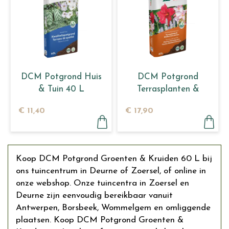
DCM Potgrond Huis
DCM Potgrond
& Tuin 40 L
Terrasplanten &
Mediterrane planten
€
11
,
40
€
17
,
90
60 L
Koop DCM Potgrond Groenten & Kruiden 60 L bij
ons tuincentrum in Deurne of Zoersel, of online in
onze webshop. Onze tuincentra in Zoersel en
Deurne zijn eenvoudig bereikbaar vanuit
Antwerpen, Borsbeek, Wommelgem en omliggende
plaatsen. Koop DCM Potgrond Groenten &