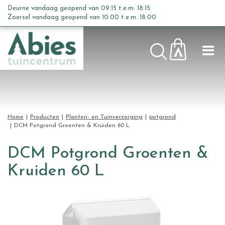
G
Deurne vandaag geopend van
09:15
t.e.m.
18:15
a
Zoersel vandaag geopend van
10:00
t.e.m.
18:00
n
a
a
r
c
o
n
t
Home
Producten
Planten- en Tuinverzorging
potgrond
e
DCM Potgrond Groenten & Kruiden 60 L
n
t
DCM Potgrond Groenten &
Kruiden 60 L