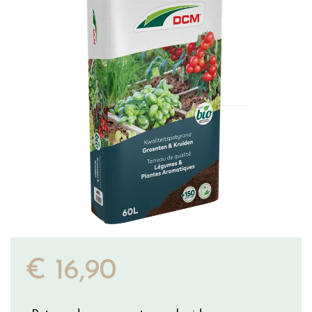
€
16
,
90