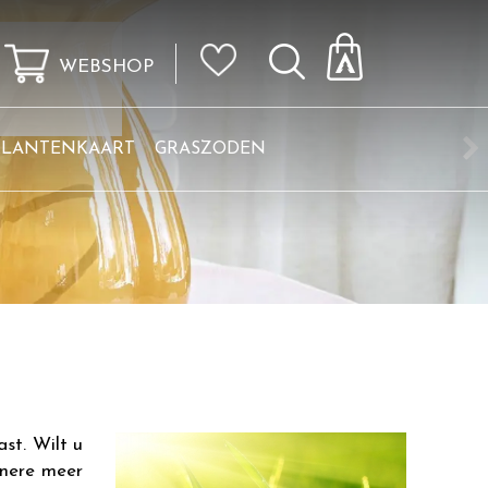
WEBSHOP
KLANTENKAART
GRASZODEN
st. Wilt u
jnere meer