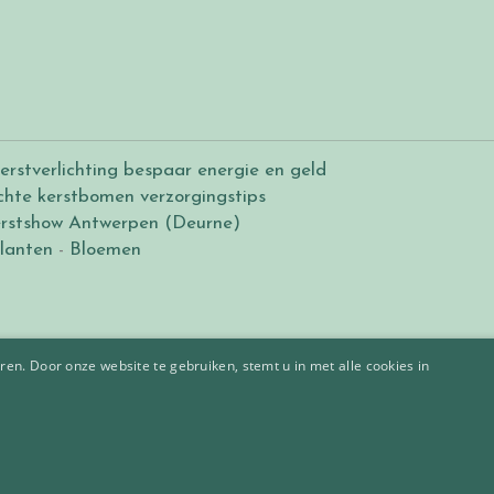
erstverlichting bespaar energie en geld
chte kerstbomen verzorgingstips
rstshow Antwerpen (Deurne)
lanten
-
Bloemen
en. Door onze website te gebruiken, stemt u in met alle cookies in