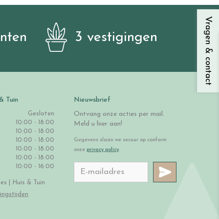
Vragen & contact
anten
3 vestigingen
& Tuin
Nieuwsbrief
Gesloten
Ontvang onze acties per mail.
10:00 - 18:00
Meld u hier aan!
10:00 - 18:00
10:00 - 18:00
Gegevens slaan we secuur op conform
10:00 - 18:00
onze
privacy policy
.
10:00 - 18:00
10:00 - 16:00
s | Huis & Tuin
ingstijden