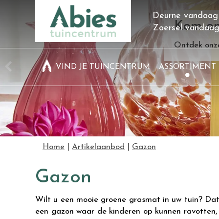
Ga
Deurne vandaag
naar
Kom on
Zoersel vandaa
content
Ontdek onze
VIND JE TUINCENTRUM
ASSORTIMENT
Home
Artikelaanbod
Gazon
Gazon
Wilt u een mooie groene grasmat in uw tuin? Dat 
een gazon waar de kinderen op kunnen ravotten, k