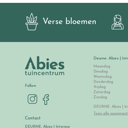
Verse bloemen
Deurne: Abies | Int
Maandag
Dinsdag
Woensdag
Donderdag
Follow
Vrijdag
Zaterdag
Zondag
DEURNE: Abies | Int
Toon alle openingst
Contact
DEURNE: Abies | Interieur