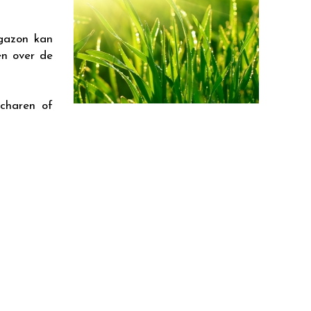
 gazon kan
en over de
scharen of