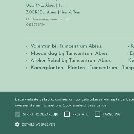
DEURNE: Abies | Tuin
ZOERSEL: Abies | Huis & Tuin
Ondernemingsnummer: BE
0433.778.159
Valentijn bij Tuincentrum Abies
.
- K
Moederdag bij Tuincentrum Abies
. -
E
Atelier Rébul bij Tuincentrum Abies.
- Ke
Kamerplanten
-
Planten
-
Tuincentrum
-
Tuinp
Deze website gebruikt cookies om uw gebruikerservaring te verbeter
overeenstemming met ons Cookiebeleid.
Lees verder
STRIKT NOODZAKELIJK
PRESTATIE
TARGETING
© 2021
Tuincentrum Abies
.
|
Green Solutions
DETAILS WEERGEVEN