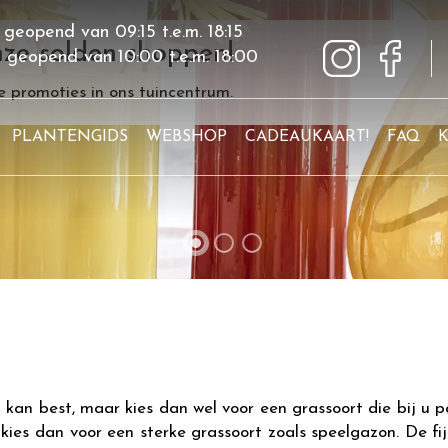
 geopend van
09:15
t.e.m.
18:15
ze solden shoppen!
g geopend van
10:00
t.e.m.
18:00
 promoties in ons tuincentrum.
PLANTENGIDS
WEBSHOP
CADEAUKAART!
FAQ
kan best, maar kies dan wel voor een grassoort die bij u pa
ies dan voor een sterke grassoort zoals speelgazon. De fi