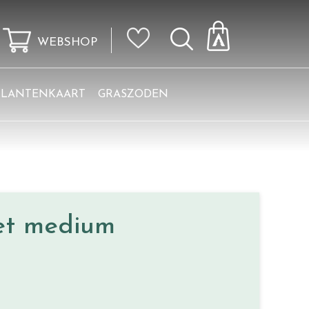
WEBSHOP
KLANTENKAART
GRASZODEN
et medium