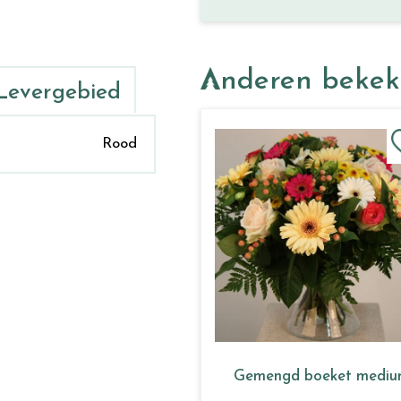
Anderen beke
Levergebied
Rood
Gemengd boeket medi