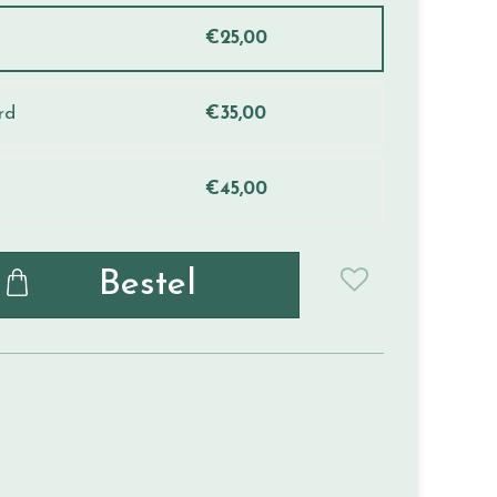
€
25
,
00
rd
€
35
,
00
€
45
,
00