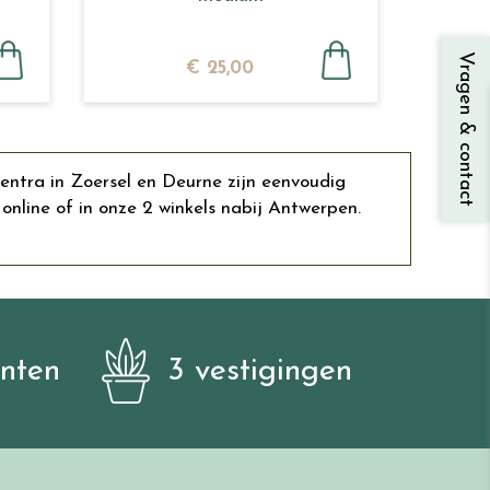
Vragen & contact
€
25
,
00
entra in Zoersel en Deurne zijn eenvoudig
ine of in onze 2 winkels nabij Antwerpen.
anten
3 vestigingen