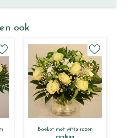
ken ook
um
Boeket met witte rozen
medium