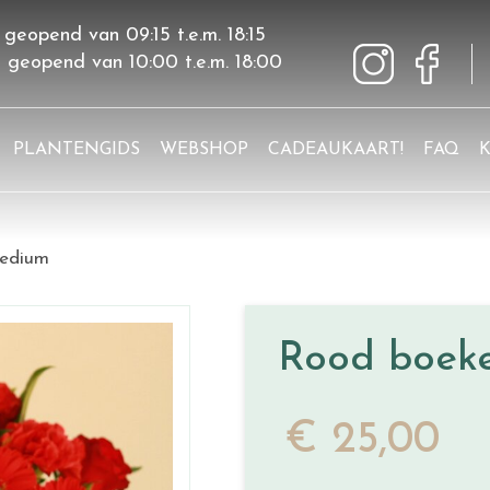
 geopend van
09:15
t.e.m.
18:15
g geopend van
10:00
t.e.m.
18:00
PLANTENGIDS
WEBSHOP
CADEAUKAART!
FAQ
medium
Rood boek
€
25
,
00