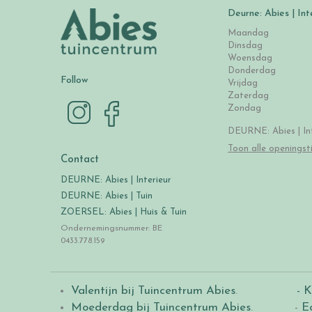
Deurne: Abies | Int
Maandag
Dinsdag
Woensdag
Donderdag
Follow
Vrijdag
Zaterdag
Zondag
DEURNE: Abies | Int
Toon alle openingst
Contact
DEURNE: Abies | Interieur
DEURNE: Abies | Tuin
ZOERSEL: Abies | Huis & Tuin
Ondernemingsnummer: BE
0433.778.159
Valentijn bij Tuincentrum Abies
.
- K
Moederdag bij Tuincentrum Abies
. -
E