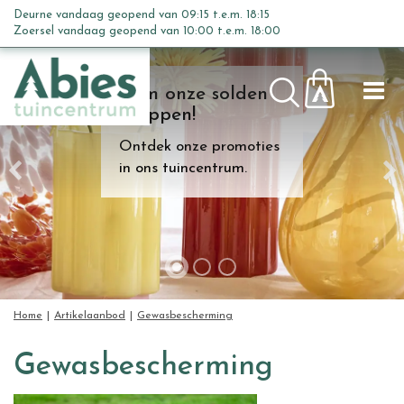
G
Deurne vandaag geopend van
09:15
t.e.m.
18:15
a
Zoersel vandaag geopend van
10:00
t.e.m.
18:00
n
a
Kom onze solden
a
shoppen!
r
c
Ontdek onze promoties
o
in ons tuincentrum.
n
t
e
n
t
Home
Artikelaanbod
Gewasbescherming
Gewasbescherming