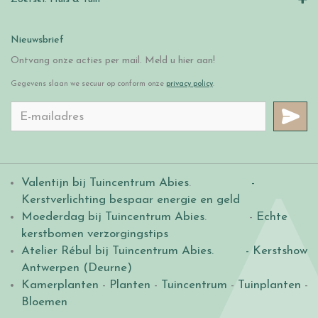
Nieuwsbrief
Ontvang onze acties per mail. Meld u hier aan!
Gegevens slaan we secuur op conform onze
privacy policy
.
Valentijn bij Tuincentrum Abies
.
-
Kerstverlichting bespaar energie en geld
Moederdag bij Tuincentrum Abies
. -
Echte
kerstbomen verzorgingstips
Atelier Rébul bij Tuincentrum Abies.
- Kerstshow
Antwerpen (Deurne)
Kamerplanten
-
Planten
-
Tuincentrum
-
Tuinplanten
-
Bloemen