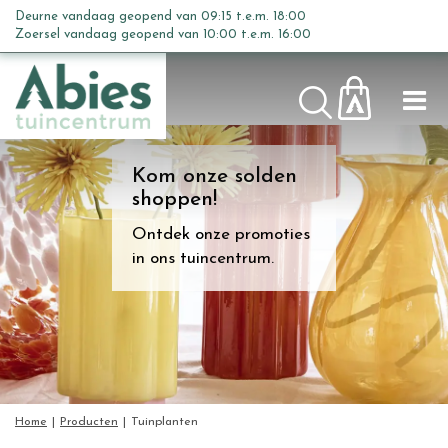
G
Deurne vandaag geopend van
09:15
t.e.m.
18:00
Tuinplanten
a
Zoersel vandaag geopend van
10:00
t.e.m.
16:00
n
a
a
r
c
Kom onze solden
o
shoppen!
n
t
Ontdek onze promoties
e
in ons tuincentrum.
n
t
Home
Producten
Tuinplanten