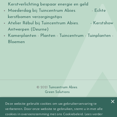
Kerstverlichting bespaar energie en geld
Moederdag bij Tuincentrum Abies
. -
Echte
kerstbomen verzorgingstips
Atelier Rébul bij Tuincentrum Abies.
- Kerstshow
Antwerpen (Deurne)
Kamerplanten
-
Planten
-
Tuincentrum
-
Tuinplanten
-
Bloemen
© 2021
Tuincentrum Abies
.
Green Solutions
×
Deze website gebruikt cookies om uw gebruikerservaring te
verbeteren. Door onze website te gebruiken, stemt u in met alle
cookies in overeenstemming met ons Cookiebeleid.
Lees verder