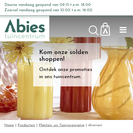
G
Deurne vandaag geopend van
09:15
t.e.m.
18:00
Planten- en Tuinverzorging
a
Zoersel vandaag geopend van
10:00
t.e.m.
16:00
n
a
a
r
c
Kom onze solden
o
shoppen!
n
t
Ontdek onze promoties
e
in ons tuincentrum.
n
t
Home
Producten
Planten- en Tuinverzorging
diversen