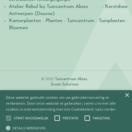
Atelier Rébul bij Tuincentrum Abies.
- Kerstshow
Antwerpen (Deurne)
Kamerplanten
-
Planten
-
Tuincentrum
-
Tuinplanten
-
Bloemen
© 2021
Tuincentrum Abies
.
Green Solutions
×
Deze website gebruikt cookies om uw gebruikerservaring te
verbeteren. Door onze website te gebruiken, stemt u in met alle
cookies in overeenstemming met ons Cookiebeleid.
Lees verder
STRIKT NOODZAKELIJK
PRESTATIE
TARGETING
Algemene voorwaarden
Betaalinformatie
DETAILS WEERGEVEN
Privacy policy