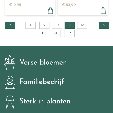
Love you soap much
€
9
,
95
€
53
,
99
1
9
10
11
12
13
14
17
Verse bloemen
Familiebedrijf
Sterk in planten