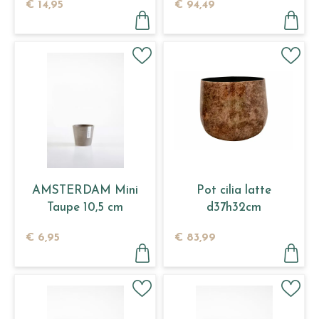
€
14
,
95
€
94
,
49
AMSTERDAM Mini
Pot cilia latte
Taupe 10,5 cm
d37h32cm
€
6
,
95
€
83
,
99