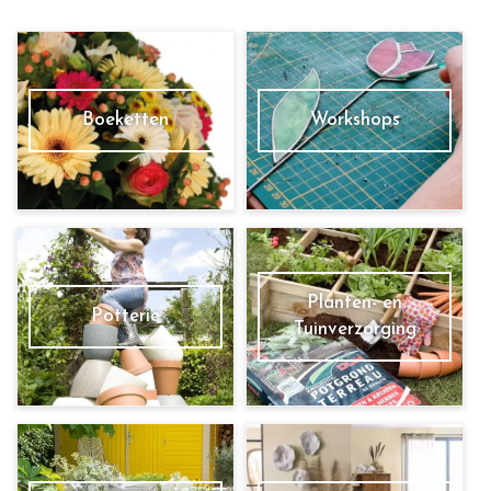
Boeketten
Workshops
Planten- en
Potterie
Tuinverzorging