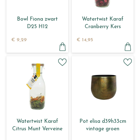
Bowl Fiona zwart
Watertwist Karaf
D25 H12
Cranberry Kers
Rozemarijn BIO
€
9
,
29
€
14
,
95
Watertwist Karaf
Pot elisa d39h33cm
Citrus Munt Verveine
vintage groen
BIO