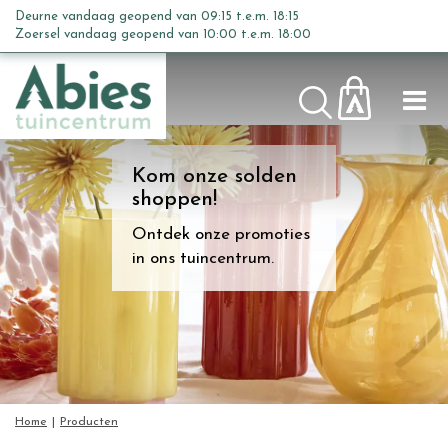
G
Deurne vandaag geopend van
09:15
t.e.m.
18:15
a
Zoersel vandaag geopend van
10:00
t.e.m.
18:00
n
a
a
r
c
Kom onze solden
o
shoppen!
n
t
Ontdek onze promoties
e
in ons tuincentrum.
n
t
Home
Producten