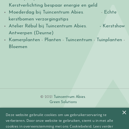
Kerstverlichting bespaar energie en geld
Moederdag bij Tuincentrum Abies
. -
Echte
kerstbomen verzorgingstips
Atelier Rébul bij Tuincentrum Abies.
- Kerstshow
Antwerpen (Deurne)
Kamerplanten
-
Planten
-
Tuincentrum
-
Tuinplanten
-
Bloemen
© 2021
Tuincentrum Abies
.
Green Solutions
×
Deze website gebruikt cookies om uw gebruikerservaring te
verbeteren. Door onze website te gebruiken, stemt u in met alle
cookies in overeenstemming met ons Cookiebeleid.
Lees verder