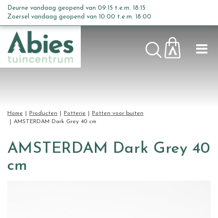
G
Deurne vandaag geopend van
09:15
t.e.m.
18:15
a
Zoersel vandaag geopend van
10:00
t.e.m.
18:00
n
a
a
r
c
o
n
t
Home
Producten
Potterie
Potten voor buiten
e
AMSTERDAM Dark Grey 40 cm
n
t
AMSTERDAM Dark Grey 40
cm