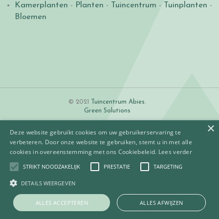
Kamerplanten
-
Planten
-
Tuincentrum
-
Tuinplanten
-
Bloemen
© 2021
Tuincentrum Abies
.
Green Solutions
×
Deze website gebruikt cookies om uw gebruikerservaring te
verbeteren. Door onze website te gebruiken, stemt u in met alle
cookies in overeenstemming met ons Cookiebeleid.
Lees verder
STRIKT NOODZAKELIJK
PRESTATIE
TARGETING
Algemene voorwaarden
Betaalinformatie
DETAILS WEERGEVEN
Privacy policy
Contact
ALLES ACCEPTEREN
ALLES AFWIJZEN
AMSTERDAM Dark Grey 30