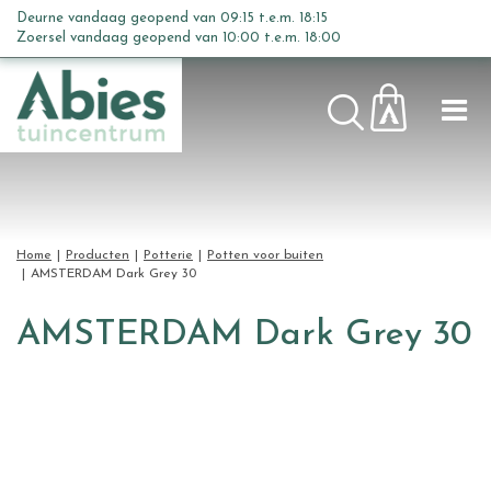
G
Deurne vandaag geopend van
09:15
t.e.m.
18:15
a
Zoersel vandaag geopend van
10:00
t.e.m.
18:00
n
a
a
r
c
o
n
t
Home
Producten
Potterie
Potten voor buiten
e
AMSTERDAM Dark Grey 30
n
t
AMSTERDAM Dark Grey 30