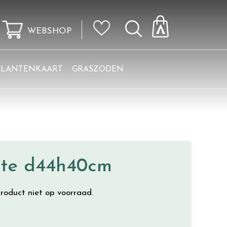
WEBSHOP
KLANTENKAART
GRASZODEN
atte d44h40cm
roduct niet op voorraad.