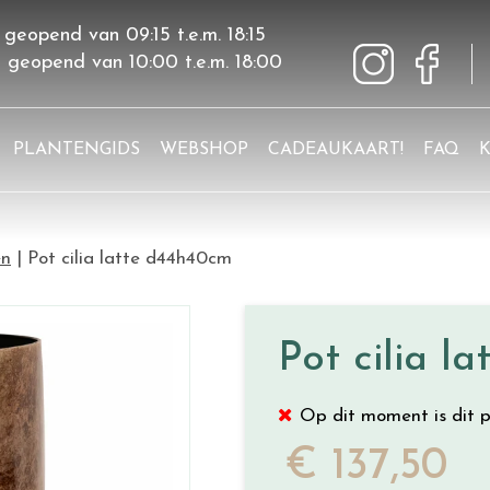
 geopend van
09:15
t.e.m.
18:15
g geopend van
10:00
t.e.m.
18:00
PLANTENGIDS
WEBSHOP
CADEAUKAART!
FAQ
en
Pot cilia latte d44h40cm
Pot cilia l
Op dit moment is dit p
€
137
,
50