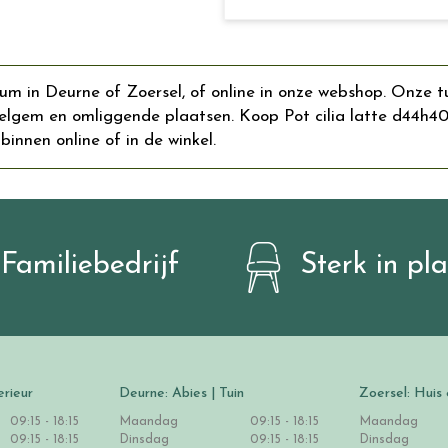
rum in Deurne of Zoersel, of online in onze webshop. Onze t
gem en omliggende plaatsen. Koop Pot cilia latte d44h40cm
binnen online of in de winkel.
Familiebedrijf
Sterk in pl
erieur
Deurne: Abies | Tuin
Zoersel: Huis 
09:15 - 18:15
Maandag
09:15 - 18:15
Maandag
09:15 - 18:15
Dinsdag
09:15 - 18:15
Dinsdag