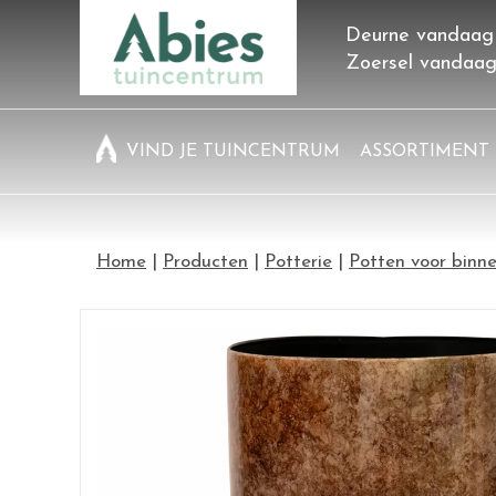
Ga
Deurne vandaag
naar
Zoersel vandaa
content
VIND JE TUINCENTRUM
ASSORTIMENT
Home
Producten
Potterie
Potten voor binn