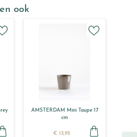
ken ook
rey
AMSTERDAM Mini Taupe 17
cm
€
13
,
95