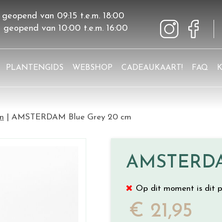
 geopend van
09:15
t.e.m.
18:00
g geopend van
10:00
t.e.m.
16:00
PLANTENGIDS
WEBSHOP
CADEAUKAART!
FAQ
en
AMSTERDAM Blue Grey 20 cm
AMSTERDAM
Op dit moment is dit p
€
21
,
95