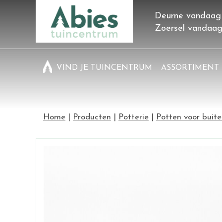
Ga
Deurne vandaag
naar
Zoersel vandaa
content
VIND JE TUINCENTRUM
ASSORTIMENT
Home
Producten
Potterie
Potten voor buit