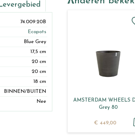
Anderen beke
Levergebied
74.009.20B
Ecopots
Blue Grey
17,5 cm
20 cm
20 cm
18 cm
BINNEN/BUITEN
AMSTERDAM WHEELS D
Nee
Grey 80
€
449
,
00