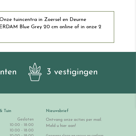
Onze tuincentra in Zoersel en Deurne
ERDAM Blue Grey 20 cm online of in onze 2
anten
3 vestigingen
& Tuin
Nieuwsbrief
Gesloten
Ontvang onze acties per mail.
10:00 - 18:00
Meld u hier aan!
10:00 - 18:00
10:00 - 18:00
Gegevens slaan we secuur op conform