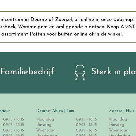
entrum in Deurne of Zoersel, of online in onze webshop. 
 Borsbeek, Wommelgem en omliggende plaatsen. Koop AMST
 assortiment Potten voor buiten online of in de winkel.
Familiebedrijf
Sterk in pl
erieur
Deurne: Abies | Tuin
Zoersel: Huis 
09:15 - 18:15
Maandag
09:15 - 18:15
Maandag
09:15 - 18:15
Dinsdag
09:15 - 18:15
Dinsdag
09:15 - 18:15
Woensdag
09:15 - 18:15
Woensdag
09:15 - 18:15
Donderdag
09:15 - 18:15
Donderdag