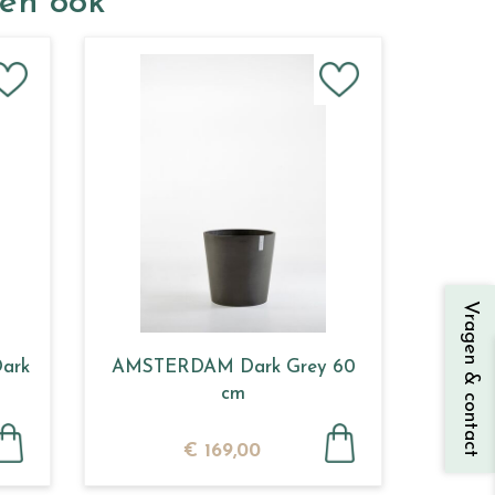
ken ook
Vragen & contact
ark
AMSTERDAM Dark Grey 60
cm
€
169
,
00