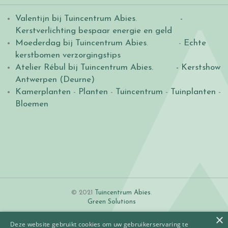
Valentijn bij Tuincentrum Abies
.
-
Kerstverlichting bespaar energie en geld
Moederdag bij Tuincentrum Abies
. -
Echte
kerstbomen verzorgingstips
Atelier Rébul bij Tuincentrum Abies.
- Kerstshow
Antwerpen (Deurne)
Kamerplanten
-
Planten
-
Tuincentrum
-
Tuinplanten
-
Bloemen
© 2021
Tuincentrum Abies
.
Green Solutions
×
Deze website gebruikt cookies om uw gebruikerservaring te