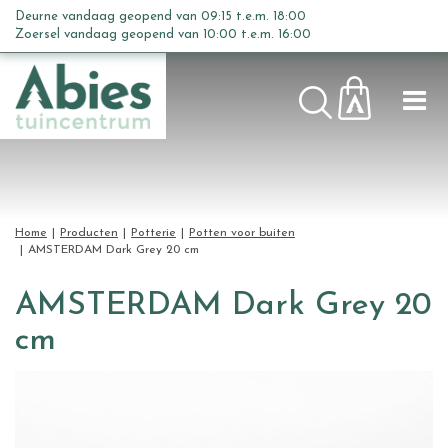
G
Deurne vandaag geopend van
09:15
t.e.m.
18:00
a
Zoersel vandaag geopend van
10:00
t.e.m.
16:00
n
a
a
r
c
o
n
t
Home
Producten
Potterie
Potten voor buiten
e
AMSTERDAM Dark Grey 20 cm
n
t
AMSTERDAM Dark Grey 20
cm