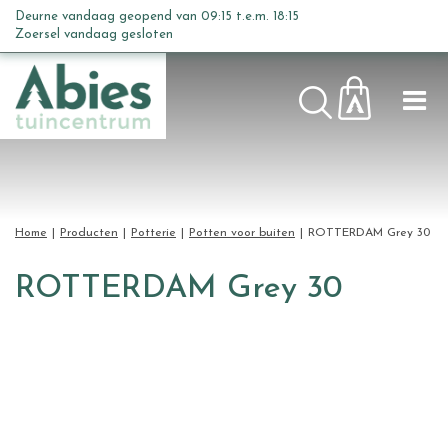
G
Deurne vandaag geopend van
09:15
t.e.m.
18:15
a
Zoersel vandaag gesloten
n
a
a
r
c
o
n
t
Home
Producten
Potterie
Potten voor buiten
ROTTERDAM Grey 30
e
n
ROTTERDAM Grey 30
t