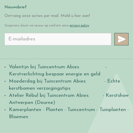
Nieuwsbrief
Ontvang onze acties per mail. Meld u hier aan!
Gegevens slaan we secuur op conform onze
privacy policy
.
Valentijn bij Tuincentrum Abies
.
-
Kerstverlichting bespaar energie en geld
Moederdag bij Tuincentrum Abies
. -
Echte
kerstbomen verzorgingstips
Atelier Rébul bij Tuincentrum Abies.
- Kerstshow
Antwerpen (Deurne)
Kamerplanten
-
Planten
-
Tuincentrum
-
Tuinplanten
-
Bloemen