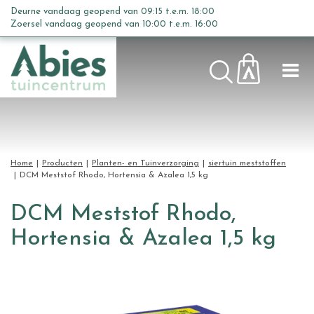
G
Deurne vandaag geopend van
09:15
t.e.m.
18:00
a
Zoersel vandaag geopend van
10:00
t.e.m.
16:00
n
a
a
r
c
o
n
t
Home
Producten
Planten- en Tuinverzorging
siertuin meststoffen
e
DCM Meststof Rhodo, Hortensia & Azalea 1,5 kg
n
t
DCM Meststof Rhodo,
Hortensia & Azalea 1,5 kg