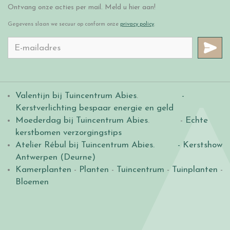
Ontvang onze acties per mail. Meld u hier aan!
Gegevens slaan we secuur op conform onze
privacy policy
.
Valentijn bij Tuincentrum Abies
.
-
Kerstverlichting bespaar energie en geld
Moederdag bij Tuincentrum Abies
. -
Echte
kerstbomen verzorgingstips
Atelier Rébul bij Tuincentrum Abies.
- Kerstshow
Antwerpen (Deurne)
Kamerplanten
-
Planten
-
Tuincentrum
-
Tuinplanten
-
Bloemen