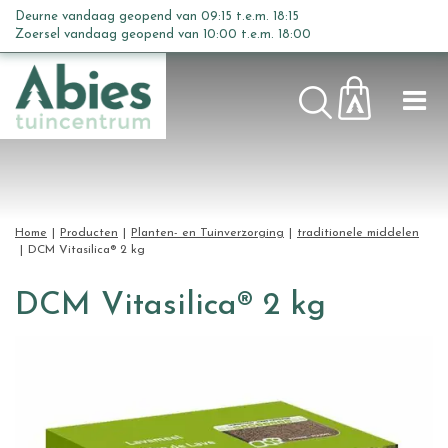
G
Deurne vandaag geopend van
09:15
t.e.m.
18:15
a
Zoersel vandaag geopend van
10:00
t.e.m.
18:00
n
a
a
r
c
o
n
t
Home
Producten
Planten- en Tuinverzorging
traditionele middelen
e
DCM Vitasilica® 2 kg
n
t
DCM Vitasilica® 2 kg