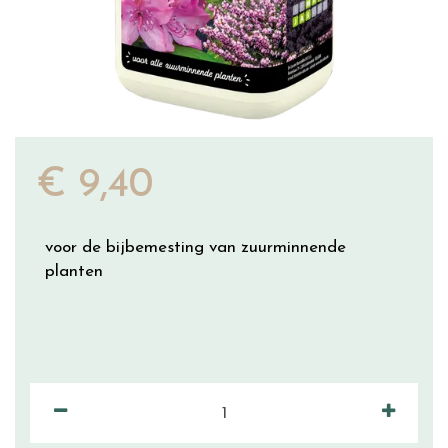
€
9
,
40
voor de bijbemesting van zuurminnende
planten