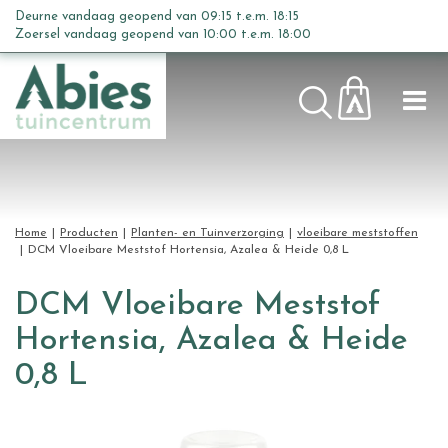
G
Deurne vandaag geopend van
09:15
t.e.m.
18:15
a
Zoersel vandaag geopend van
10:00
t.e.m.
18:00
n
a
a
r
c
o
n
t
Home
Producten
Planten- en Tuinverzorging
vloeibare meststoffen
e
DCM Vloeibare Meststof Hortensia, Azalea & Heide 0,8 L
n
t
DCM Vloeibare Meststof
Hortensia, Azalea & Heide
0,8 L