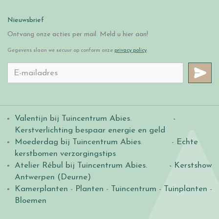
Nieuwsbrief
Ontvang onze acties per mail. Meld u hier aan!
Gegevens slaan we secuur op conform onze
privacy policy
.
Valentijn bij Tuincentrum Abies
.
-
Kerstverlichting bespaar energie en geld
Moederdag bij Tuincentrum Abies
. -
Echte
kerstbomen verzorgingstips
Atelier Rébul bij Tuincentrum Abies.
- Kerstshow
Antwerpen (Deurne)
Kamerplanten
-
Planten
-
Tuincentrum
-
Tuinplanten
-
Bloemen