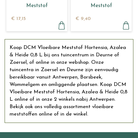
Meststof
Meststof
Terrasplanten &
Kamerplanten 0,8 L
€
17
,
15
€
9
,
40
Mediterrane Planten
…
Koop DCM Vloeibare Meststof Hortensia, Azalea
& Heide 0,8 L bij ons tuincentrum in Deurne of
Zoersel, of online in onze webshop. Onze
tuincentra in Zoersel en Deurne zijn eenvoudig
bereikbaar vanuit Antwerpen, Borsbeek,
Wommelgem en omliggende plaatsen. Koop DCM
Vloeibare Meststof Hortensia, Azalea & Heide 0,8
L online of in onze 2 winkels nabij Antwerpen.
Bekijk ook ons volledig assortiment vloeibare
meststoffen online of in de winkel.