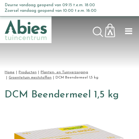
G
Deurne vandaag geopend van
09:15
t.e.m.
18:00
a
Zoersel vandaag geopend van
10:00
t.e.m.
16:00
n
a
a
r
c
o
n
t
Home
Producten
Planten- en Tuinverzorging
e
Groentetuin meststoffen
DCM Beendermeel 1,5 kg
n
t
DCM Beendermeel 1,5 kg