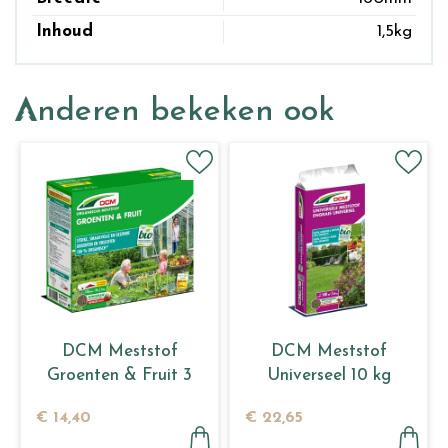
Inhoud
1,5kg
Anderen bekeken ook
DCM Meststof
DCM Meststof
Groenten & Fruit 3
Universeel 10 kg
kg
€
14
,
40
€
22
,
65