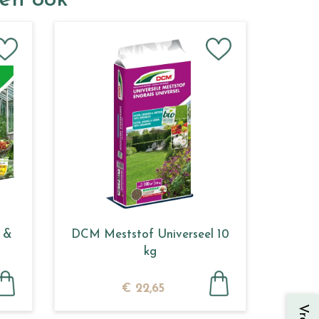
ken ook
 &
DCM Meststof Universeel 10
kg
€
22
,
65