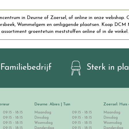
centrum in Deurne of Zoersel, of online in onze webshop. 
Borsbeek, Wommelgem en omliggende plaatsen. Koop DCM Mes
 assortiment groentetuin meststoffen online of in de winkel.
Familiebedrijf
Sterk in pl
erieur
Deurne: Abies | Tuin
Zoersel: Huis 
09:15 - 18:15
Maandag
09:15 - 18:15
Maandag
09:15 - 18:15
Dinsdag
09:15 - 18:15
Dinsdag
09:15 - 18:15
Woensdag
09:15 - 18:15
Woensdag
09:15 - 18:15
Donderdag
09:15 - 18:15
Donderdag