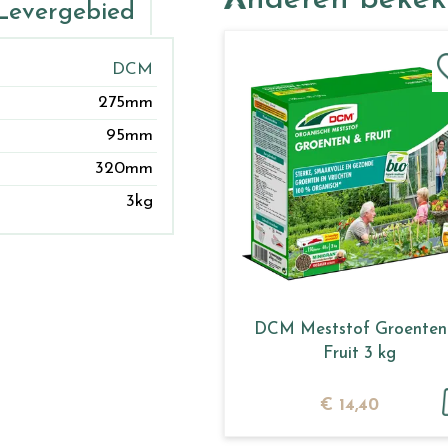
Anderen beke
Levergebied
DCM
275mm
95mm
320mm
3kg
DCM Meststof Groenten
Fruit 3 kg
€
14
,
40