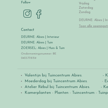
Follow
Vrijdag
Zaterdag
Zondag
DEURNE: Abies | Int
Toon alle openingst
Contact
DEURNE: Abies | Interieur
DEURNE: Abies | Tuin
ZOERSEL: Abies | Huis & Tuin
Ondernemingsnummer: BE
0433.778.159
Valentijn bij Tuincentrum Abies
.
- K
Moederdag bij Tuincentrum Abies
. -
E
Atelier Rébul bij Tuincentrum Abies.
- Ke
Kamerplanten
-
Planten
-
Tuincentrum
-
Tuinp