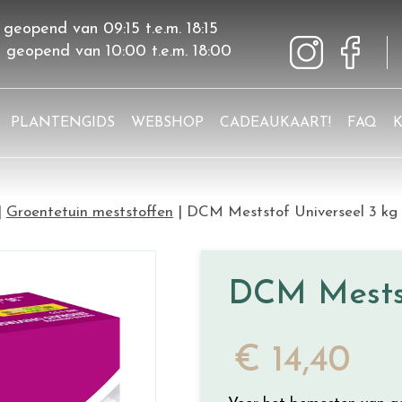
 geopend van
09:15
t.e.m.
18:15
g geopend van
10:00
t.e.m.
18:00
PLANTENGIDS
WEBSHOP
CADEAUKAART!
FAQ
Groentetuin meststoffen
DCM Meststof Universeel 3 kg
DCM Mestst
€
14
,
40