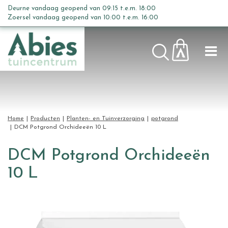
G
Deurne vandaag geopend van
09:15
t.e.m.
18:00
a
Zoersel vandaag geopend van
10:00
t.e.m.
16:00
n
a
a
r
c
o
n
t
Home
Producten
Planten- en Tuinverzorging
potgrond
e
DCM Potgrond Orchideeën 10 L
n
t
DCM Potgrond Orchideeën
10 L