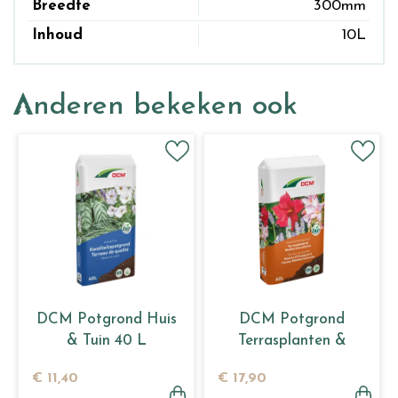
Breedte
300mm
Inhoud
10L
Anderen bekeken ook
DCM Potgrond Huis
DCM Potgrond
& Tuin 40 L
Terrasplanten &
Mediterrane planten
€
11
,
40
€
17
,
90
60 L