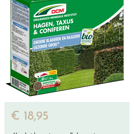
€
18
,
95