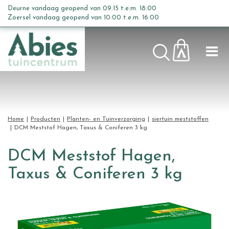
G
Deurne vandaag geopend van
09:15
t.e.m.
18:00
a
Zoersel vandaag geopend van
10:00
t.e.m.
16:00
n
a
a
r
c
o
n
t
Home
Producten
Planten- en Tuinverzorging
siertuin meststoffen
e
DCM Meststof Hagen, Taxus & Coniferen 3 kg
n
t
DCM Meststof Hagen,
Taxus & Coniferen 3 kg