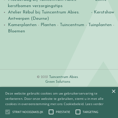
kerstbomen verzorgingstips
Atelier Rébul bij Tuincentrum Abies.
- Kerstshow
Antwerpen (Deurne)
Kamerplanten
-
Planten
-
Tuincentrum
-
Tuinplanten
-
Bloemen
© 2021
Tuincentrum Abies
.
Green Solutions
×
Deze website gebruikt cookies om uw gebruikerservaring te
verbeteren. Door onze website te gebruiken, stemt u in met alle
cookies in overeenstemming met ons Cookiebeleid.
Lees verder
STRIKT NOODZAKELIJK
PRESTATIE
TARGETING
Algemene voorwaarden