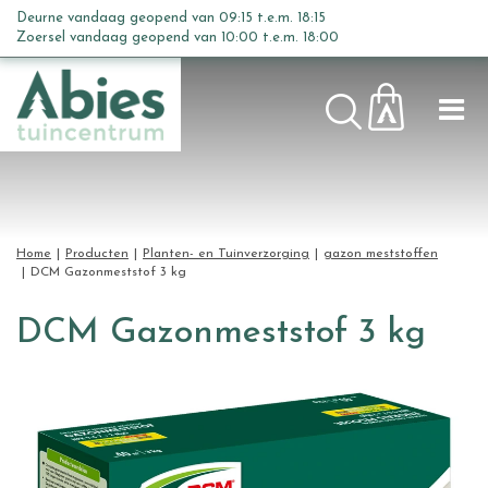
G
Deurne vandaag geopend van
09:15
t.e.m.
18:15
a
Zoersel vandaag geopend van
10:00
t.e.m.
18:00
n
a
a
r
c
o
n
t
Home
Producten
Planten- en Tuinverzorging
gazon meststoffen
e
DCM Gazonmeststof 3 kg
n
t
DCM Gazonmeststof 3 kg