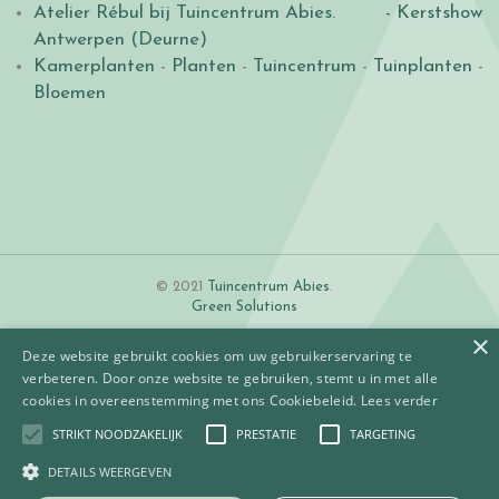
Atelier Rébul bij Tuincentrum Abies.
- Kerstshow
Antwerpen (Deurne)
Kamerplanten
-
Planten
-
Tuincentrum
-
Tuinplanten
-
Bloemen
© 2021
Tuincentrum Abies
.
Green Solutions
×
Deze website gebruikt cookies om uw gebruikerservaring te
verbeteren. Door onze website te gebruiken, stemt u in met alle
cookies in overeenstemming met ons Cookiebeleid.
Lees verder
STRIKT NOODZAKELIJK
PRESTATIE
TARGETING
Algemene voorwaarden
Betaalinformatie
DETAILS WEERGEVEN
Privacy policy