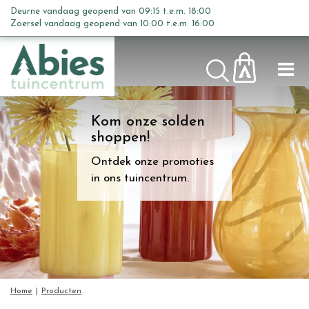
G
Deurne vandaag geopend van
09:15
t.e.m.
18:00
a
Zoersel vandaag geopend van
10:00
t.e.m.
16:00
n
a
a
r
c
Kom onze solden
o
shoppen!
n
t
Ontdek onze promoties
e
in ons tuincentrum.
n
t
Home
Producten