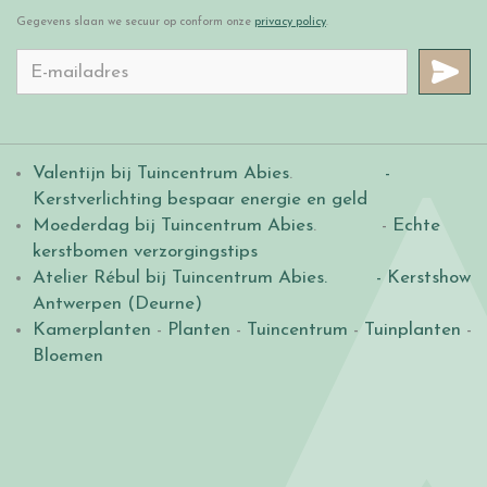
Gegevens slaan we secuur op conform onze
privacy policy
.
Valentijn bij Tuincentrum Abies
.
-
Kerstverlichting bespaar energie en geld
Moederdag bij Tuincentrum Abies
. -
Echte
kerstbomen verzorgingstips
Atelier Rébul bij Tuincentrum Abies.
- Kerstshow
Antwerpen (Deurne)
Kamerplanten
-
Planten
-
Tuincentrum
-
Tuinplanten
-
Bloemen