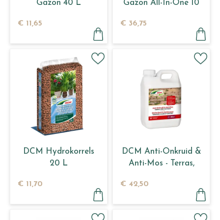
Gazon 40 L
Gazon All-In-One 10
kg
€
11
,
65
€
36
,
75
DCM Hydrokorrels
DCM Anti-Onkruid &
20 L
Anti-Mos - Terras,
Oprit en Paden 2,5 L
€
11
,
70
€
42
,
50