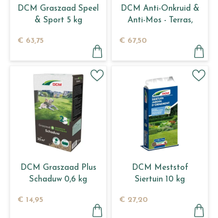
DCM Graszaad Speel
DCM Anti-Onkruid &
& Sport 5 kg
Anti-Mos - Terras,
Oprit en Paden 5 L
€
63
,
75
€
67
,
50
DCM Graszaad Plus
DCM Meststof
Schaduw 0,6 kg
Siertuin 10 kg
€
14
,
95
€
27
,
20