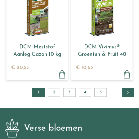
DCM Meststof
DCM Vivimus®
Aanleg Gazon 10 kg
Groenten & Fruit 40
L
€
20
,
55
€
10
,
65
1
2
3
4
5
Verse bloemen