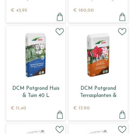
kg
€
43
,
95
€
180
,
00
DCM Potgrond Huis
DCM Potgrond
& Tuin 40 L
Terrasplanten &
Mediterrane planten
€
11
,
40
€
17
,
90
60 L