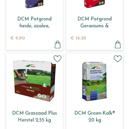
DCM Potgrond
DCM Potgrond
heide, azalea,
Geraniums &
hortensia & alle
Bloeiende planten 60
€
9
,
90
€
16
,
25
zuurminnende p…
L
DCM Graszaad Plus
DCM Groen-Kalk®
Herstel 2,55 kg
20 kg