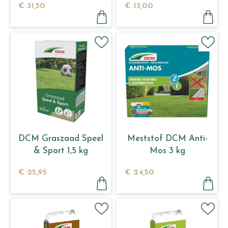
€
31
,
50
€
13
,
00
DCM Graszaad Speel
Meststof DCM Anti-
& Sport 1,5 kg
Mos 3 kg
€
25
,
95
€
24
,
50