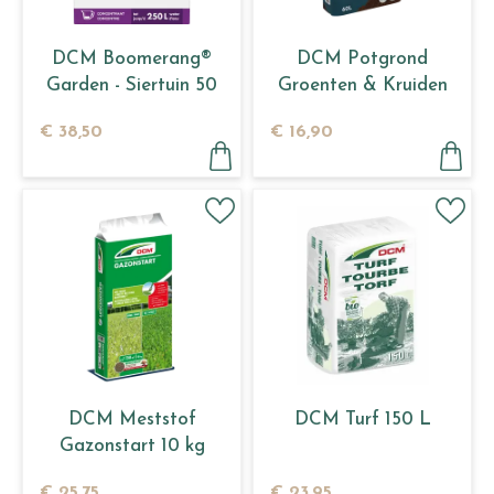
DCM Boomerang®
DCM Potgrond
Garden - Siertuin 50
Groenten & Kruiden
ml
60 L
€
38
,
50
€
16
,
90
DCM Meststof
DCM Turf 150 L
Gazonstart 10 kg
€
25
,
75
€
23
,
95