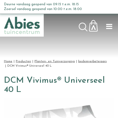
G
Deurne vandaag geopend van
09:15
t.e.m.
18:15
a
Zoersel vandaag geopend van
10:00
t.e.m.
18:00
n
a
a
r
c
o
n
t
Home
Producten
Planten- en Tuinverzorging
bodemverbeteraars
e
DCM Vivimus® Universeel 40 L
n
t
DCM Vivimus® Universeel
40 L