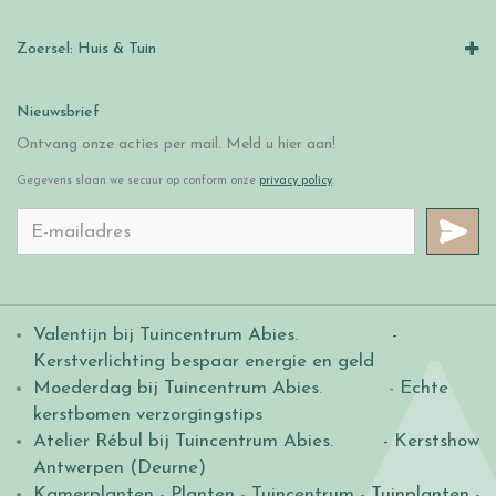
Zoersel: Huis & Tuin
Nieuwsbrief
Ontvang onze acties per mail. Meld u hier aan!
Gegevens slaan we secuur op conform onze
privacy policy
.
Valentijn bij Tuincentrum Abies
.
-
Kerstverlichting bespaar energie en geld
Moederdag bij Tuincentrum Abies
. -
Echte
kerstbomen verzorgingstips
Atelier Rébul bij Tuincentrum Abies.
- Kerstshow
Antwerpen (Deurne)
Kamerplanten
-
Planten
-
Tuincentrum
-
Tuinplanten
-