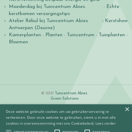
Moederdag bij Tuincentrum Abies
. -
Echte
kerstbomen verzorgingstips
Atelier Rébul bij Tuincentrum Abies.
- Kerstshow
Antwerpen (Deurne)
Kamerplanten
-
Planten
-
Tuincentrum
-
Tuinplanten
-
Bloemen
© 2021
Tuincentrum Abies
.
Green Solutions
×
Deze website gebruikt cookies om uw gebruikerservaring te
verbeteren. Door onze website te gebruiken, stemt u in met alle
cookies in overeenstemming met ons Cookiebeleid.
Lees verder