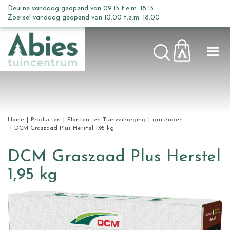
G
Deurne vandaag geopend van
09:15
t.e.m.
18:15
a
Zoersel vandaag geopend van
10:00
t.e.m.
18:00
n
a
a
r
c
o
n
t
Home
Producten
Planten- en Tuinverzorging
graszaden
e
DCM Graszaad Plus Herstel 1,95 kg
n
t
DCM Graszaad Plus Herstel
1,95 kg