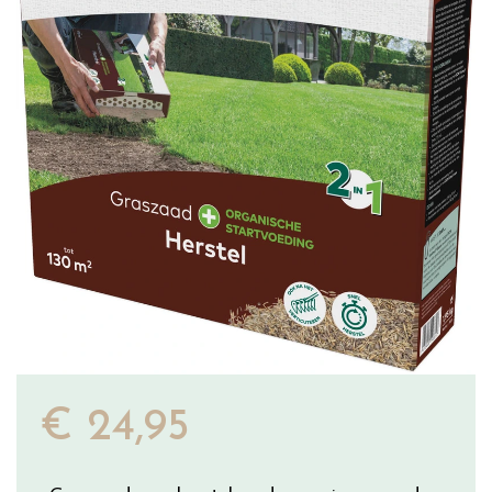
€
24
,
95