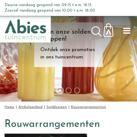
G
Deurne vandaag geopend van
09:15
t.e.m.
18:15
a
Zoersel vandaag geopend van
10:00
t.e.m.
18:00
n
a
Kom onze solden
a
shoppen!
r
c
Ontdek onze promoties
o
in ons tuincentrum.
n
t
e
n
t
Home
Artikelaanbod
Snijbloemen
Rouwarrangementen
Rouwarrangementen