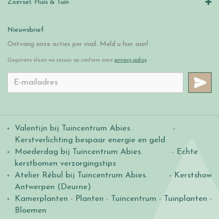
Zoersel: Huis & Tuin
Nieuwsbrief
Ontvang onze acties per mail. Meld u hier aan!
Gegevens slaan we secuur op conform onze
privacy policy
.
Valentijn bij Tuincentrum Abies
.
-
Kerstverlichting bespaar energie en geld
Moederdag bij Tuincentrum Abies
. -
Echte
kerstbomen verzorgingstips
Atelier Rébul bij Tuincentrum Abies.
- Kerstshow
Antwerpen (Deurne)
Kamerplanten
-
Planten
-
Tuincentrum
-
Tuinplanten
-
Bloemen