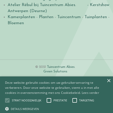
Atelier Rébul bij Tuincentrum Abies.
- Kerstshow
Antwerpen (Deurne)
Kamerplanten
-
Planten
-
Tuincentrum
-
Tuinplanten
-
Bloemen
© 2021
Tuincentrum Abies
.
Green Solutions
×
Deze website gebruikt cookies om uw gebruikerservaring te
verbeteren. Door onze website te gebruiken, stemt u in met alle
cookies in overeenstemming met ons Cookiebeleid.
Lees verder
STRIKT NOODZAKELIJK
PRESTATIE
TARGETING
Algemene voorwaarden
Betaalinformatie
DETAILS WEERGEVEN
Privacy policy