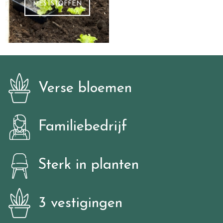
MESTSTOFFEN
Verse bloemen
Familiebedrijf
Sterk in planten
3 vestigingen