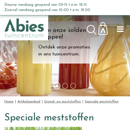
G
Deurne vandaag geopend van
09:15
t.e.m.
18:15
a
Zoersel vandaag geopend van
10:00
t.e.m.
18:00
n
a
Kom onze solden
a
shoppen!
r
c
Ontdek onze promoties
o
in ons tuincentrum.
n
t
e
n
t
Home
Artikelaanbod
Grond- en meststoffen
Speciale meststoffen
Speciale meststoffen