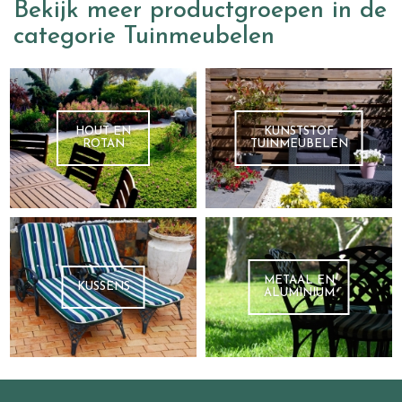
Bekijk meer productgroepen in de
categorie Tuinmeubelen
HOUT EN
KUNSTSTOF
ROTAN
TUINMEUBELEN
METAAL EN
KUSSENS
ALUMINIUM