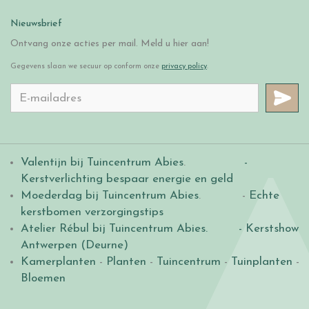
Nieuwsbrief
Ontvang onze acties per mail. Meld u hier aan!
Gegevens slaan we secuur op conform onze
privacy policy
.
Valentijn bij Tuincentrum Abies
.
-
Kerstverlichting bespaar energie en geld
Moederdag bij Tuincentrum Abies
. -
Echte
kerstbomen verzorgingstips
Atelier Rébul bij Tuincentrum Abies.
- Kerstshow
Antwerpen (Deurne)
Kamerplanten
-
Planten
-
Tuincentrum
-
Tuinplanten
-
Bloemen