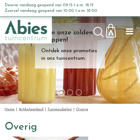
G
Deurne vandaag geopend van
09:15
t.e.m.
18:15
a
Zoersel vandaag geopend van
10:00
t.e.m.
18:00
n
a
Kom onze solden
a
shoppen!
r
c
Ontdek onze promoties
o
in ons tuincentrum.
n
t
e
n
t
Home
Artikelaanbod
Tuinmeubelen
Overig
Overig