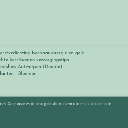
erstverlichting bespaar energie en geld
chte kerstbomen verzorgingstips
rstshow Antwerpen (Deurne)
lanten
-
Bloemen
en. Door onze website te gebruiken, stemt u in met alle cookies in