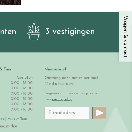
Vragen & contact
anten
3 vestigingen
& Tuin
Nieuwsbrief
Gesloten
Ontvang onze acties per mail.
10:00 - 18:00
Meld u hier aan!
10:00 - 18:00
10:00 - 18:00
Gegevens slaan we secuur op conform
10:00 - 18:00
onze
privacy policy
.
10:00 - 18:00
10:00 - 16:00
s | Huis & Tuin
ingstijden