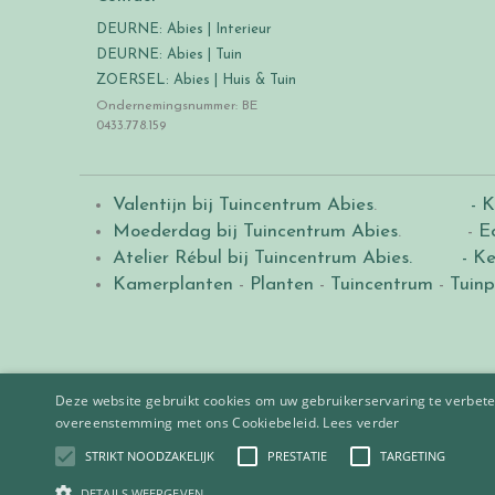
DEURNE: Abies | Interieur
DEURNE: Abies | Tuin
ZOERSEL: Abies | Huis & Tuin
Ondernemingsnummer: BE
0433.778.159
Valentijn bij Tuincentrum Abies
.
- K
Moederdag bij Tuincentrum Abies
. -
E
Atelier Rébul bij Tuincentrum Abies.
- Ke
Kamerplanten
-
Planten
-
Tuincentrum
-
Tuinp
Deze website gebruikt cookies om uw gebruikerservaring te verbeter
overeenstemming met ons Cookiebeleid.
Lees verder
STRIKT NOODZAKELIJK
PRESTATIE
TARGETING
© 2021
Tuincentrum Abies
.
|
Green Solutions
DETAILS WEERGEVEN