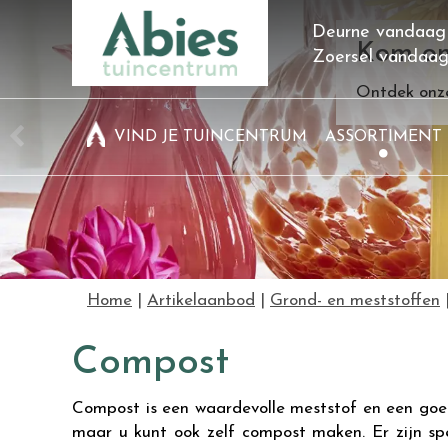
Ga
Deurne vandaag
naar
Kom on
Zoersel vandaa
content
Ontdek onze
VIND JE TUINCENTRUM
ASSORTIMENT
Home
Artikelaanbod
Grond- en meststoffen
Compost
Compost is een waardevolle meststof en een goed
maar u kunt ook zelf compost maken. Er zijn s