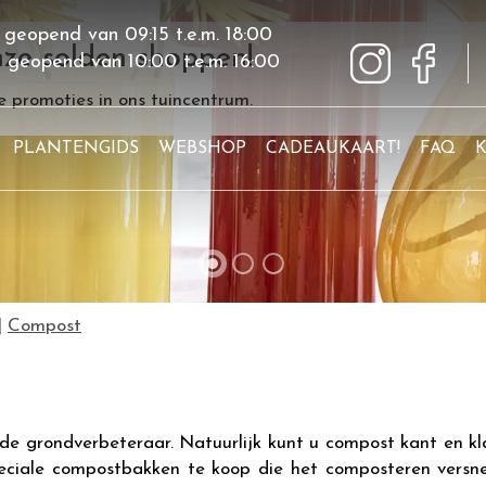
 geopend van
09:15
t.e.m.
18:00
ze solden shoppen!
g geopend van
10:00
t.e.m.
16:00
 promoties in ons tuincentrum.
PLANTENGIDS
WEBSHOP
CADEAUKAART!
FAQ
Compost
e grondverbeteraar. Natuurlijk kunt u compost kant en kl
peciale compostbakken te koop die het composteren versn