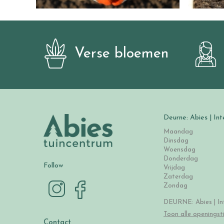
Verse bloemen
Deurne: Abies | Int
Maandag
Dinsdag
Woensdag
Donderdag
Follow
Vrijdag
Zaterdag
Zondag
DEURNE: Abies | Int
Toon alle openingst
Contact