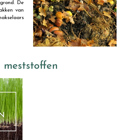
 grond. De
takken van
akselaars
 meststoffen
N