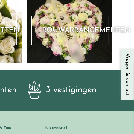
ETTEN
ROUWARRANGEMENTEN
Vragen & contact
anten
3 vestigingen
& Tuin
Nieuwsbrief