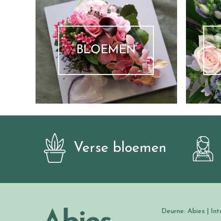
BLOEMEN
Verse bloemen
Deurne: Abies | Int