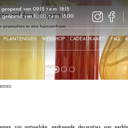
 geopend van
09:15
t.e.m.
18:15
ze solden shoppen!
g geopend van
10:00
t.e.m.
18:00
 promoties in ons tuincentrum.
PLANTENGIDS
WEBSHOP
CADEAUKAART!
FAQ
oemen
en zijn natuurlijke, gedroogde decoraties van sierbl