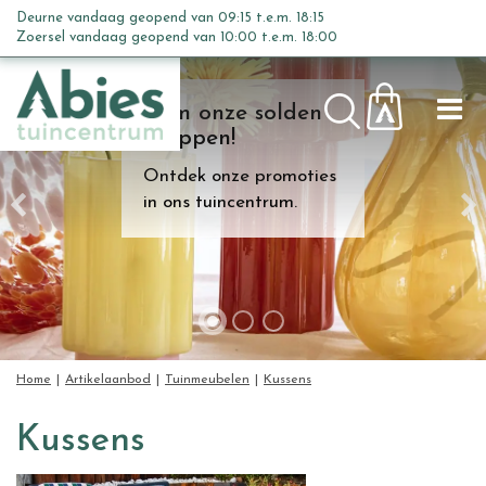
G
Deurne vandaag geopend van
09:15
t.e.m.
18:15
a
Zoersel vandaag geopend van
10:00
t.e.m.
18:00
n
a
Kom onze solden
a
shoppen!
r
c
Ontdek onze promoties
o
in ons tuincentrum.
n
t
e
n
t
Home
Artikelaanbod
Tuinmeubelen
Kussens
Kussens