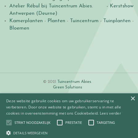
Atelier Rébul bij Tuincentrum Abies.
- Kerstshow
Antwerpen (Deurne)
Kamerplanten
-
Planten
-
Tuincentrum
-
Tuinplanten
-
Bloemen
© 2021
Tuincentrum Abies
.
Green Solutions
×
Deze website gebruikt cookies om uw gebruikerservaring te
verbeteren. Door onze website te gebruiken, stemt u in met alle
cookies in overeenstemming met ons Cookiebeleid.
Lees verder
STRIKT NOODZAKELIJK
PRESTATIE
TARGETING
Algemene voorwaarden
Betaalinformatie
DETAILS WEERGEVEN
Privacy policy