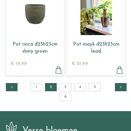
Pot rinca d25h23cm
Pot mayk d23h23cm
shiny groen
lead
€
19
,
99
€
21
,
99
1
2
3
4
5
6
Verse bloemen