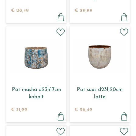
€
28
,
49
€
29
,
99
Pot masha d23h17cm
Pot suus d23h20cm
kobalt
latte
€
31
,
99
€
26
,
49