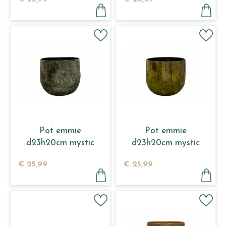
Pot emmie
Pot emmie
d23h20cm mystic
d23h20cm mystic
green
yellow
€
25
,
99
€
25
,
99