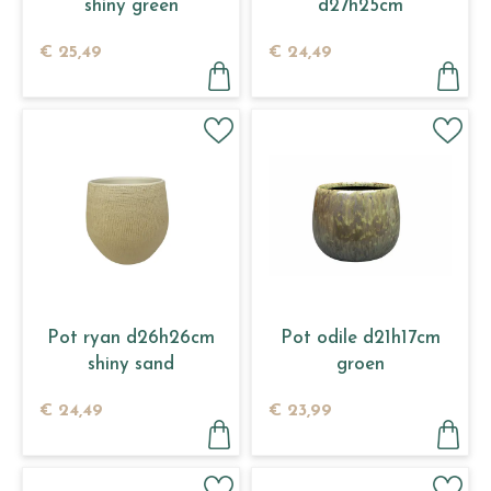
shiny green
d27h25cm
€
25
,
49
€
24
,
49
Pot ryan d26h26cm
Pot odile d21h17cm
shiny sand
groen
€
24
,
49
€
23
,
99