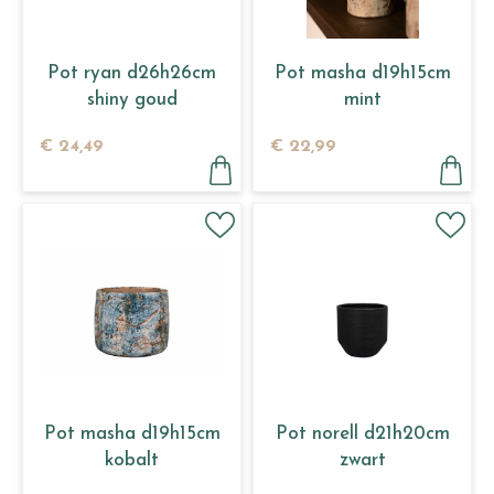
Pot ryan d26h26cm
Pot masha d19h15cm
shiny goud
mint
€
24
,
49
€
22
,
99
Pot masha d19h15cm
Pot norell d21h20cm
kobalt
zwart