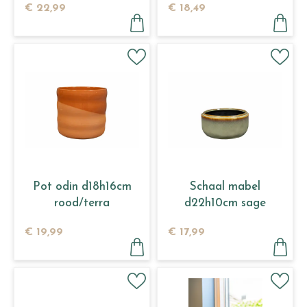
€
22
,
99
€
18
,
49
Pot odin d18h16cm
Schaal mabel
rood/terra
d22h10cm sage
€
19
,
99
€
17
,
99