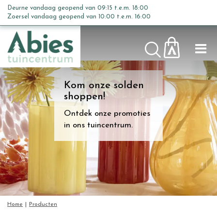
G
Deurne vandaag geopend van
09:15
t.e.m.
18:00
a
Zoersel vandaag geopend van
10:00
t.e.m.
16:00
n
a
a
r
c
Kom onze solden
o
shoppen!
n
t
Ontdek onze promoties
e
in ons tuincentrum.
n
t
Home
Producten