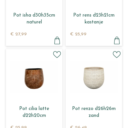
Pot isha d30h35cm
Pot rens d23h21cm
naturel
kastanje
€
27
,
99
€
25
,
99
Pot cilia latte
Pot renzo d26h26m
d22h20cm
zand
€
25
,
99
€
26
,
49