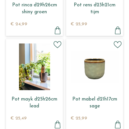
Pot rinca d29h26cm
Pot rens d23h21cm
shiny groen
tijm
€
24
,
99
€
25
,
99
Pot mayk d25h26cm
Pot mabel d21h17cm
lead
sage
€
25
,
49
€
25
,
99