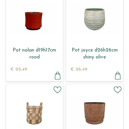
Pot nolan d19h17cm
Pot joyce d26h26cm
rood
shiny olive
€
22
,
49
€
26
,
49