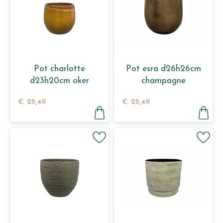
Pot charlotte
Pot esra d26h26cm
d23h20cm oker
champagne
€
25
,
49
€
25
,
49