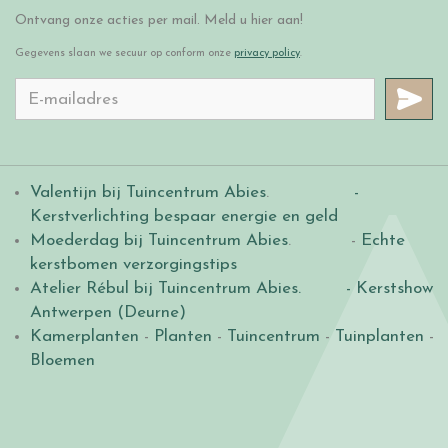
Ontvang onze acties per mail. Meld u hier aan!
Gegevens slaan we secuur op conform onze
privacy policy
.
Valentijn bij Tuincentrum Abies
.
-
Kerstverlichting bespaar energie en geld
Moederdag bij Tuincentrum Abies
. -
Echte
kerstbomen verzorgingstips
Atelier Rébul bij Tuincentrum Abies.
- Kerstshow
Antwerpen (Deurne)
Kamerplanten
-
Planten
-
Tuincentrum
-
Tuinplanten
-
Bloemen