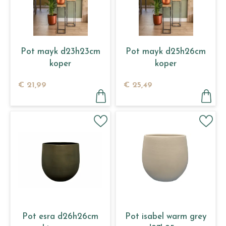
Pot mayk d23h23cm
Pot mayk d25h26cm
koper
koper
€
21
,
99
€
25
,
49
Pot esra d26h26cm
Pot isabel warm grey