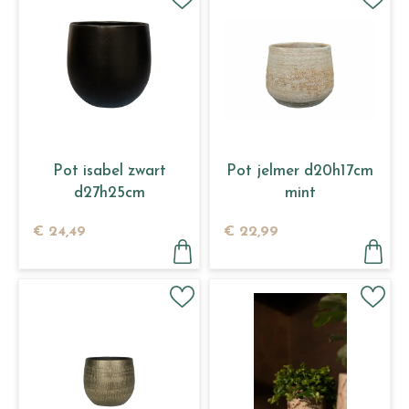
Pot isabel zwart
Pot jelmer d20h17cm
d27h25cm
mint
€
24
,
49
€
22
,
99