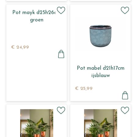
Pot mayk d25h26cm
groen
€
24
,
99
Pot mabel d21h17cm
ijsblauw
€
25
,
99