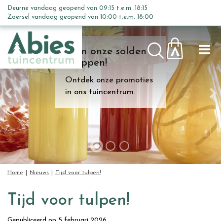
G
Deurne vandaag geopend van
09:15
t.e.m.
18:15
a
Zoersel vandaag geopend van
10:00
t.e.m.
18:00
n
a
Kom onze solden
a
shoppen!
r
c
Ontdek onze promoties
o
in ons tuincentrum.
n
t
e
n
t
Home
Nieuws
Tijd voor tulpen!
Tijd voor tulpen!
Gepubliceerd op
5 februari 2026