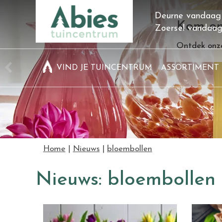
Ga
Deurne vandaag
naar
Kom on
Zoersel vandaa
content
Ontdek onze
VIND JE TUINCENTRUM
ASSORTIMENT
Home
Nieuws
bloembollen
Nieuws: bloembollen