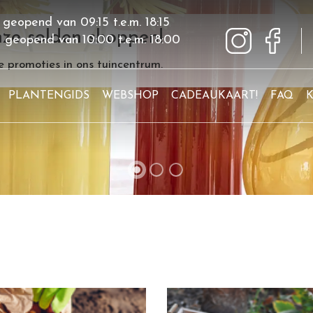
 geopend van
09:15
t.e.m.
18:15
ze solden shoppen!
g geopend van
10:00
t.e.m.
18:00
 promoties in ons tuincentrum.
PLANTENGIDS
WEBSHOP
CADEAUKAART!
FAQ