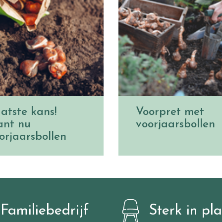
atste kans!
Voorpret met
ant nu
voorjaarsbollen
orjaarsbollen
Familiebedrijf
Sterk in pl