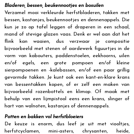
Bladeren, bessen, beukennootjes en bosuilen
Verzamel mooi verkleurde herfstbladeren, takken met
bessen, kastanjes, beukennootjes en dennenappels. Die
kun je zo op tafel leggen of draperen in een schaal,
mand of stevige glazen vaas. Denk er wel aan dat het
flink kan waaien, dus verzwaar je compositie
bijvoorbeeld met stenen of aardewerk figuurtjes in de
vorm van kabouters, paddenstoelen, eekhoorns, uilen
en/of egels, een grote pompoen en/of kleine
sierpompoenen en -kalebassen, en/of een paar grillig
gevormde takken. Je kunt ook een kant-en-klare krans
van bessentakken kopen, of er zelf een maken van
bijvoorbeeld rozenbottels en klimop. Of maak met
behulp van een lijmpistool eens een krans, slinger of
hart van walnoten, kastanjes of dennenappels.
Potten en bakken vol herfstbloeiers
De keuze is enorm, dus leef je uit met viooltjes,
herfstcyclamen, mini-asters, chrysanten, heide,