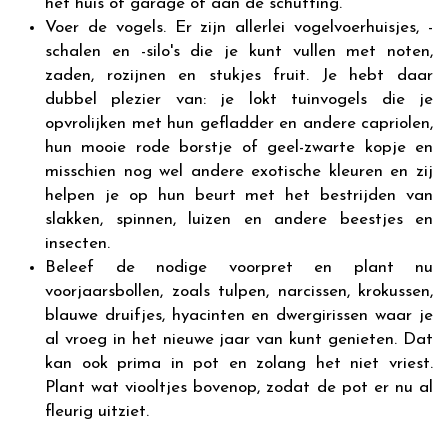
het huis of garage of aan de schutting.
Voer de vogels. Er zijn allerlei vogelvoerhuisjes, -
schalen en -silo's die je kunt vullen met noten,
zaden, rozijnen en stukjes fruit. Je hebt daar
dubbel plezier van: je lokt tuinvogels die je
opvrolijken met hun gefladder en andere capriolen,
hun mooie rode borstje of geel-zwarte kopje en
misschien nog wel andere exotische kleuren en zij
helpen je op hun beurt met het bestrijden van
slakken, spinnen, luizen en andere beestjes en
insecten.
Beleef de nodige voorpret en plant nu
voorjaarsbollen, zoals tulpen, narcissen, krokussen,
blauwe druifjes, hyacinten en dwergirissen waar je
al vroeg in het nieuwe jaar van kunt genieten. Dat
kan ook prima in pot en zolang het niet vriest.
Plant wat viooltjes bovenop, zodat de pot er nu al
fleurig uitziet.