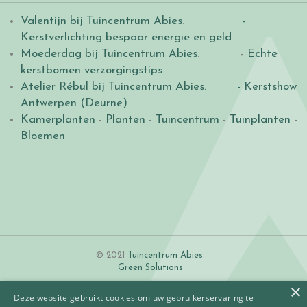
Valentijn bij Tuincentrum Abies
.
-
Kerstverlichting bespaar energie en geld
Moederdag bij Tuincentrum Abies
. -
Echte
kerstbomen verzorgingstips
Atelier Rébul bij Tuincentrum Abies.
- Kerstshow
Antwerpen (Deurne)
Kamerplanten
-
Planten
-
Tuincentrum
-
Tuinplanten
-
Bloemen
© 2021
Tuincentrum Abies
.
Green Solutions
×
Deze website gebruikt cookies om uw gebruikerservaring te