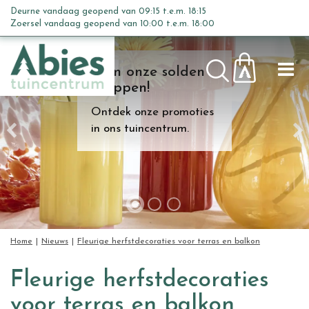
G
Deurne vandaag geopend van
09:15
t.e.m.
18:15
a
Zoersel vandaag geopend van
10:00
t.e.m.
18:00
n
a
Kom onze solden
a
shoppen!
r
c
Ontdek onze promoties
o
in ons tuincentrum.
n
t
e
n
t
Home
Nieuws
Fleurige herfstdecoraties voor terras en balkon
Fleurige herfstdecoraties
voor terras en balkon