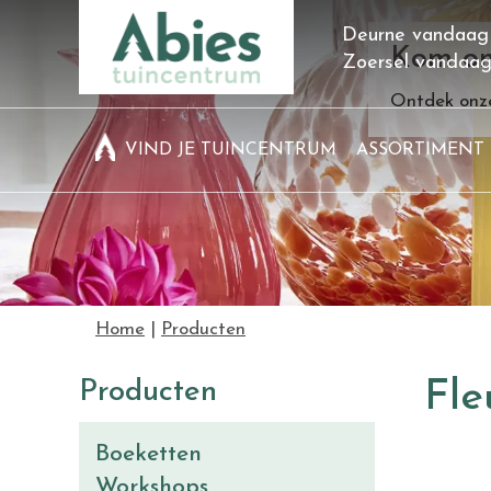
Ga
Deurne vandaag
naar
Kom on
Zoersel vandaa
content
Ontdek onze
VIND JE TUINCENTRUM
ASSORTIMENT
Home
Producten
Producten
Fl
Boeketten
Workshops