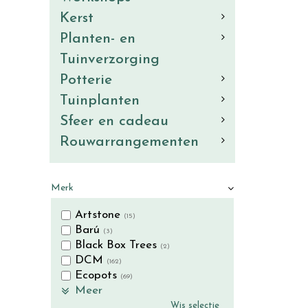
Kerst
Planten- en
Tuinverzorging
Potterie
Tuinplanten
Sfeer en cadeau
Rouwarrangementen
Merk
Artstone
(15)
Barú
(3)
Black Box Trees
(2)
DCM
(162)
Ecopots
(69)
Meer
Wis selectie