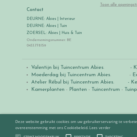
Toon alle openingst
Contact
DEURNE: Abies | Interieur
DEURNE: Abies | Tuin
ZOERSEL: Abies | Huis & Tuin
Ondernemingsnummer: BE
0433.778.159
Valentijn bij Tuincentrum Abies
.
- K
Moederdag bij Tuincentrum Abies
. -
E
Atelier Rébul bij Tuincentrum Abies.
- Ke
Kamerplanten
-
Planten
-
Tuincentrum
-
Tuinp
Deze website gebruikt cookies om uw gebruikerservaring te verbeter
overeenstemming met ons Cookiebeleid.
Lees verder
STRIKT NOODZAKELIJK
PRESTATIE
TARGETING