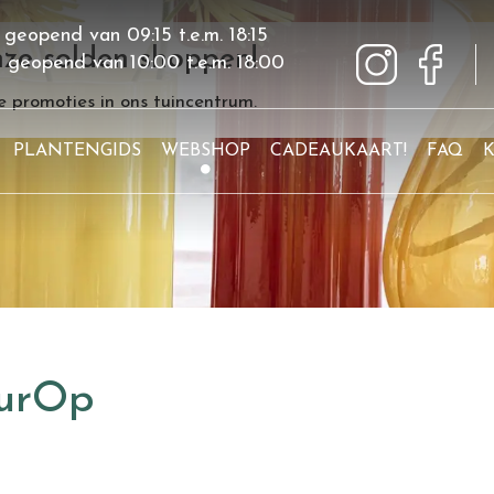
 geopend van
09:15
t.e.m.
18:15
ze solden shoppen!
g geopend van
10:00
t.e.m.
18:00
 promoties in ons tuincentrum.
PLANTENGIDS
WEBSHOP
CADEAUKAART!
FAQ
eurOp