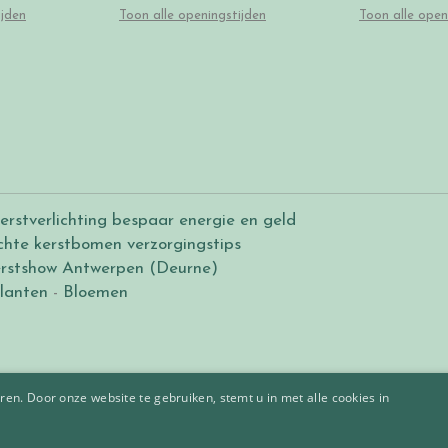
ijden
Toon alle openingstijden
Toon alle open
erstverlichting bespaar energie en geld
chte kerstbomen verzorgingstips
rstshow Antwerpen (Deurne)
lanten
-
Bloemen
en. Door onze website te gebruiken, stemt u in met alle cookies in