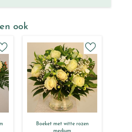
ken ook
um
Boeket met witte rozen
medium