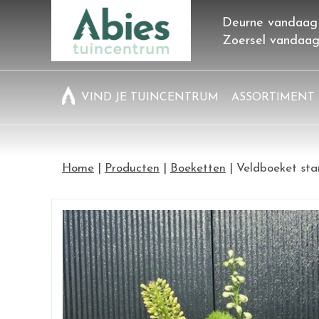
Ga
Deurne vandaag
naar
Zoersel vandaa
content
VIND JE TUINCENTRUM
ASSORTIMENT
Home
Producten
Boeketten
Veldboeket st