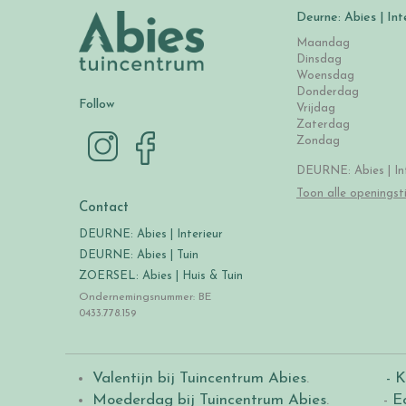
Deurne: Abies | Int
Maandag
Dinsdag
Woensdag
Donderdag
Follow
Vrijdag
Zaterdag
Zondag
DEURNE: Abies | Int
Toon alle openingst
Contact
DEURNE: Abies | Interieur
DEURNE: Abies | Tuin
ZOERSEL: Abies | Huis & Tuin
Ondernemingsnummer: BE
0433.778.159
Valentijn bij Tuincentrum Abies
.
- K
Moederdag bij Tuincentrum Abies
. -
E