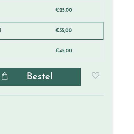
€
25
,
00
d
€
35
,
00
€
45
,
00