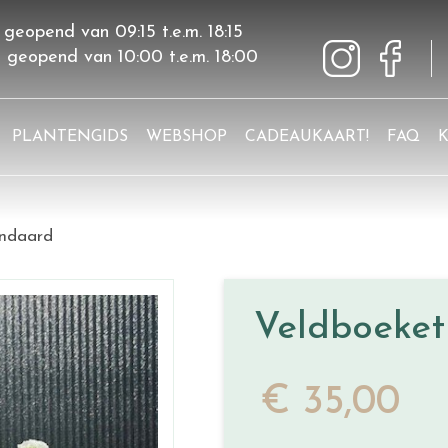
 geopend van
09:15
t.e.m.
18:15
g geopend van
10:00
t.e.m.
18:00
PLANTENGIDS
WEBSHOP
CADEAUKAART!
FAQ
andaard
Veldboeket
€
35
,
00