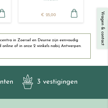
Vragen & contact
€
25
,
00
centra in Zoersel en Deurne zijn eenvoudig
nline of in onze 2 winkels nabij Antwerpen.
anten
3 vestigingen