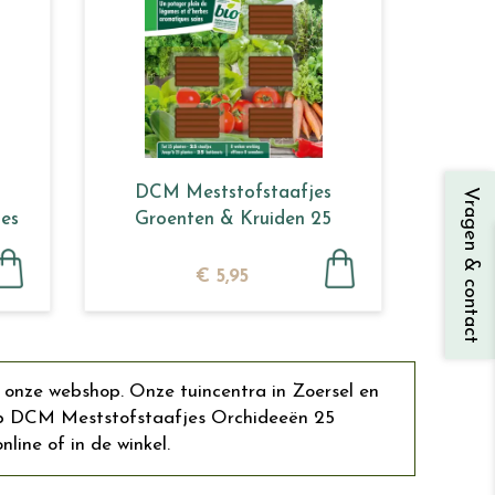
DCM Meststofstaafjes
Vragen & contact
jes
Groenten & Kruiden 25
staafjes
€
5
,
95
 onze webshop. Onze tuincentra in Zoersel en
op DCM Meststofstaafjes Orchideeën 25
line of in de winkel.