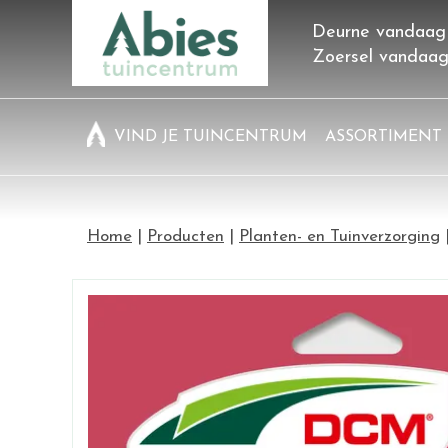
Ga
Deurne vandaag
naar
Zoersel vandaa
content
VIND JE TUINCENTRUM
ASSORTIMENT
Home
Producten
Planten- en Tuinverzorging