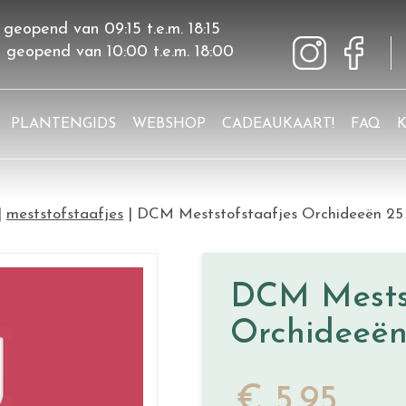
 geopend van
09:15
t.e.m.
18:15
g geopend van
10:00
t.e.m.
18:00
PLANTENGIDS
WEBSHOP
CADEAUKAART!
FAQ
meststofstaafjes
DCM Meststofstaafjes Orchideeën 25 
DCM Mestst
Orchideeën
€
5
,
95