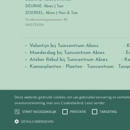
DEURNE: Abies | Tuin
ZOERSEL: Abies | Huis & Tuin
Ondernemingsnummer: BE
0433.778.159
Valentijn bij Tuincentrum Abies
.
- K
Moederdag bij Tuincentrum Abies
. -
E
Atelier Rébul bij Tuincentrum Abies.
- Ke
Kamerplanten
-
Planten
-
Tuincentrum
-
Tuinp
Deze website gebruikt cookies om uw gebruikerservaring te verbeter
overeenstemming met ons Cookiebeleid.
Lees verder
STRIKT NOODZAKELIJK
PRESTATIE
TARGETING
© 2021
Tuincentrum Abies
.
|
Green Solutions
DCM Meststofstaafjes
DETAILS WEERGEVEN