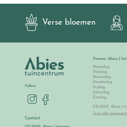
Verse bloemen
Deurne: Abies | Int
Maandag
Dinsdag
Woensdag
Donderdag
Follow
Vrijdag
Zaterdag
Zondag
DEURNE: Abies | Int
Toon alle openingst
Contact
DEURNE: Abies | Interieur