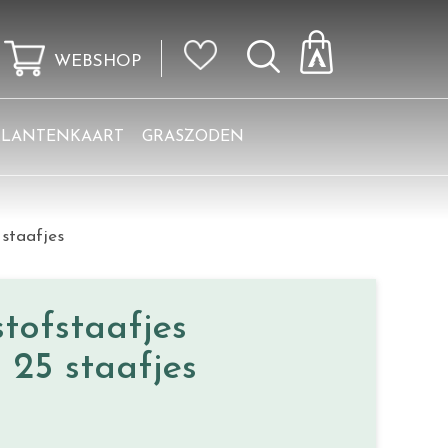
WEBSHOP
KLANTENKAART
GRASZODEN
staafjes
ofstaafjes
 25 staafjes