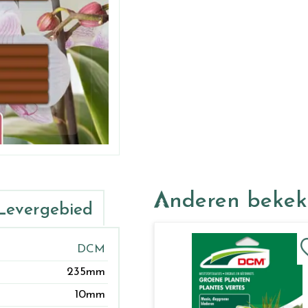
Anderen beke
Levergebied
DCM
235mm
10mm