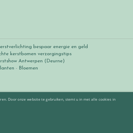
erstverlichting bespaar energie en geld
chte kerstbomen verzorgingstips
rstshow Antwerpen (Deurne)
lanten
-
Bloemen
en. Door onze website te gebruiken, stemt u in met alle cookies in
 Orchideeën 25 staafjes