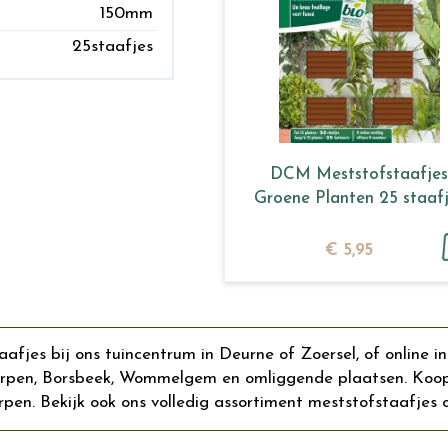
150mm
25staafjes
DCM Meststofstaafjes
Groene Planten 25 staaf
€
5
,
95
jes bij ons tuincentrum in Deurne of Zoersel, of online in
werpen, Borsbeek, Wommelgem en omliggende plaatsen. Ko
rpen. Bekijk ook ons volledig assortiment meststofstaafjes on